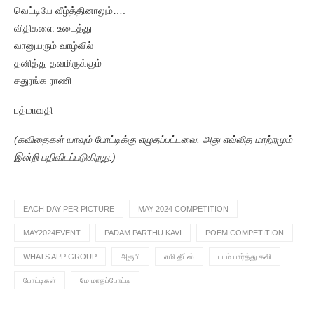
வெட்டியே வீழ்த்தினாலும்….
விதிகளை உடைத்து
வானுயரும் வாழ்வில்
தனித்து தவமிருக்கும்
சதுரங்க ராணி
பத்மாவதி
(கவிதைகள் யாவும் போட்டிக்கு எழுதப்பட்டவை. அது எவ்வித மாற்றமும்
இன்றி பதிவிடப்படுகிறது.)
EACH DAY PER PICTURE
MAY 2024 COMPETITION
MAY2024EVENT
PADAM PARTHU KAVI
POEM COMPETITION
WHATS APP GROUP
அரூபி
எமி தீப்ஸ்
படம் பார்த்து கவி
போட்டிகள்
மே மாதப்போட்டி