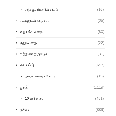
பஞ்சபூதங்களின் ஏப்ரல்
(16)
ஏலியனுடன் ஒரு நாள்
(35)
ஒரு பக்க கதை
(80)
குறுங்கதை
(22)
சித்திரை திருவிழா
(31)
செப்டம்பர்
(647)
நவரச கதைப் போட்டி
(13)
ஜூன்
(1,119)
10 வரி கதை
(481)
ஜூலை
(889)