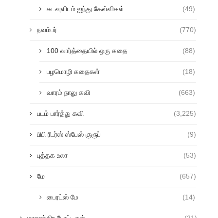
கடவுளிடம் ஐந்து கேள்விகள்
(49)
நவம்பர்
(770)
100 வார்த்தையில் ஒரு கதை
(88)
பழமொழி கதைகள்
(18)
வாரம் நாலு கவி
(663)
படம் பார்த்து கவி
(3,225)
பிபி ரீடர்ஸ் ஸ்பேஸ் குரூப்
(9)
புத்தக உலா
(53)
மே
(657)
பைரட்ஸ் மே
(14)