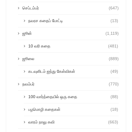
செப்டம்பர்
(647)
நவரச கதைப் போட்டி
(13)
ஜூன்
(1,119)
10 வரி கதை
(481)
ஜூலை
(889)
கடவுளிடம் ஐந்து கேள்விகள்
(49)
நவம்பர்
(770)
100 வார்த்தையில் ஒரு கதை
(88)
பழமொழி கதைகள்
(18)
வாரம் நாலு கவி
(663)