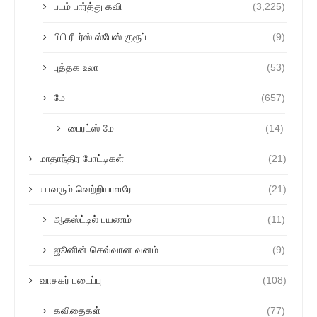
படம் பார்த்து கவி
(3,225)
பிபி ரீடர்ஸ் ஸ்பேஸ் குரூப்
(9)
புத்தக உலா
(53)
மே
(657)
பைரட்ஸ் மே
(14)
மாதாந்திர போட்டிகள்
(21)
யாவரும் வெற்றியாளரே
(21)
ஆகஸ்ட்டில் பயணம்
(11)
ஜூனின் செவ்வான வனம்
(9)
வாசகர் படைப்பு
(108)
கவிதைகள்
(77)