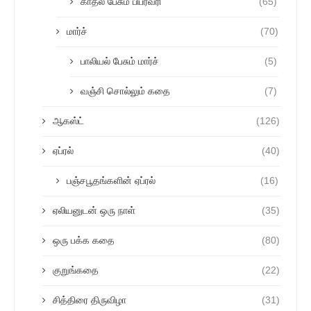
காதல் பேசும் பிப்ரவரி
(65)
மார்ச்
(70)
பாலியல் பேசும் மார்ச்
(5)
வஞ்சி சொல்லும் கதை
(7)
ஆகஸ்ட்
(126)
ஏப்ரல்
(40)
பஞ்சபூதங்களின் ஏப்ரல்
(16)
ஏலியனுடன் ஒரு நாள்
(35)
ஒரு பக்க கதை
(80)
குறுங்கதை
(22)
சித்திரை திருவிழா
(31)