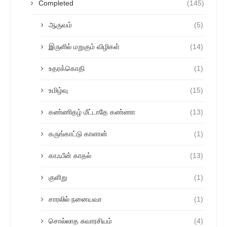
Completed
(145)
ஆருவம்
(5)
இருளில் மறுகும் விழிகள்
(14)
உதரக்கொதி
(1)
உமிழ்வு
(15)
கண்ணிதழ் மீட்டாதே கண்ணா
(13)
கருங்காட்டு காளான்
(1)
காஃபீன் காதல்
(13)
குளிறு
(1)
சாரலில் நனையவா
(1)
சொல்லாத சுவாரசியம்
(4)