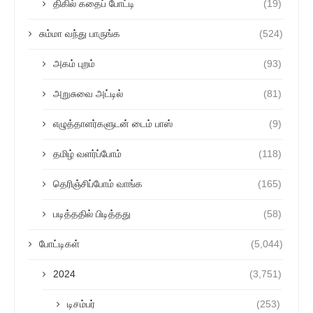
திகில் கதைப் போட்டி
(19)
சும்மா வந்து பாருங்க
(524)
அகம் புறம்
(93)
அறுசுவை அட்டில்
(81)
எழுத்தாளர்களுடன் டைம் பாஸ்
(9)
தமிழ் வளர்ப்போம்
(118)
தெரிஞ்சிப்போம் வாங்க
(165)
படித்ததில் பிடித்தது
(58)
போட்டிகள்
(5,044)
2024
(3,751)
டிசம்பர்
(253)