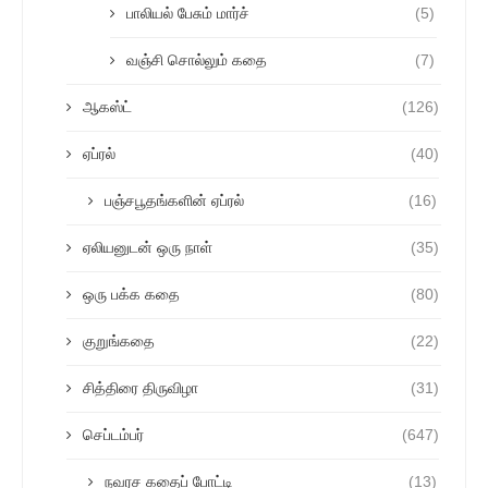
பாலியல் பேசும் மார்ச்
(5)
வஞ்சி சொல்லும் கதை
(7)
ஆகஸ்ட்
(126)
ஏப்ரல்
(40)
பஞ்சபூதங்களின் ஏப்ரல்
(16)
ஏலியனுடன் ஒரு நாள்
(35)
ஒரு பக்க கதை
(80)
குறுங்கதை
(22)
சித்திரை திருவிழா
(31)
செப்டம்பர்
(647)
நவரச கதைப் போட்டி
(13)