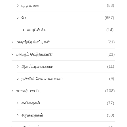
புத்தக உலா
(53)
மே
(657)
பைரட்ஸ் மே
(14)
மாதாந்திர போட்டிகள்
(21)
யாவரும் வெற்றியாளரே
(21)
ஆகஸ்ட்டில் பயணம்
(11)
ஜூனின் செவ்வான வனம்
(9)
வாசகர் படைப்பு
(108)
கவிதைகள்
(77)
சிறுகதைகள்
(30)