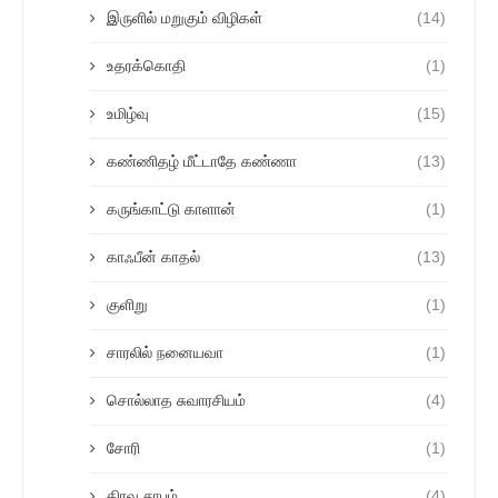
இருளில் மறுகும் விழிகள்
(14)
உதரக்கொதி
(1)
உமிழ்வு
(15)
கண்ணிதழ் மீட்டாதே கண்ணா
(13)
கருங்காட்டு காளான்
(1)
காஃபீன் காதல்
(13)
குளிறு
(1)
சாரலில் நனையவா
(1)
சொல்லாத சுவாரசியம்
(4)
சோரி
(1)
திரவ சாபம்
(4)