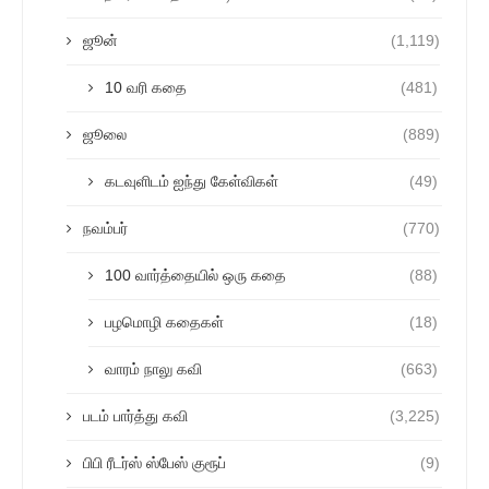
ஜூன்
(1,119)
10 வரி கதை
(481)
ஜூலை
(889)
கடவுளிடம் ஐந்து கேள்விகள்
(49)
நவம்பர்
(770)
100 வார்த்தையில் ஒரு கதை
(88)
பழமொழி கதைகள்
(18)
வாரம் நாலு கவி
(663)
படம் பார்த்து கவி
(3,225)
பிபி ரீடர்ஸ் ஸ்பேஸ் குரூப்
(9)