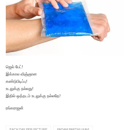
ஜெல் பேட்!
இக்கால விஞ்ஞான
கண்டுபிடிப்பு!
உடலுக்கு நல்லது!
இதில் ஒத்தடம் உடலுக்கு நல்லதே!
ரங்கராஜன்
EACH DAY PER PICTURE
PADAM PARTHU KAVI