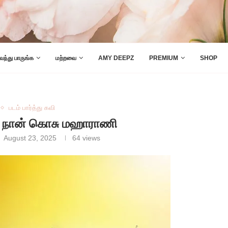
 வந்து பாருங்க
மற்றவை
AMY DEEPZ
PREMIUM
SHOP
படம் பார்த்து கவி
வி: நான் கொசு மஹாராணி
August 23, 2025
64
views