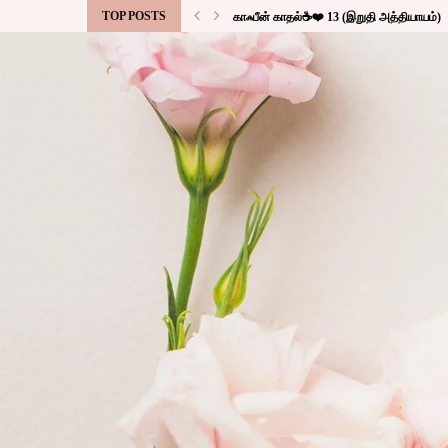
TOP POSTS
காஃபீன் காதல்☕❤️ 13 (இறுதி அத்தியாயம்)