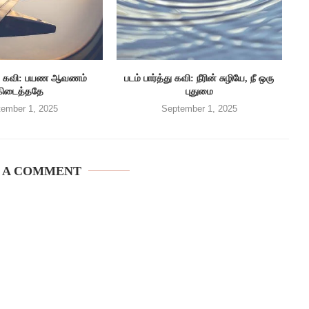
த்து கவி: பயண ஆவணம்
படம் பார்த்து கவி: நீரின் சுழியே, நீ ஒரு
கிடைத்ததே
புதுமை
ember 1, 2025
September 1, 2025
 A COMMENT