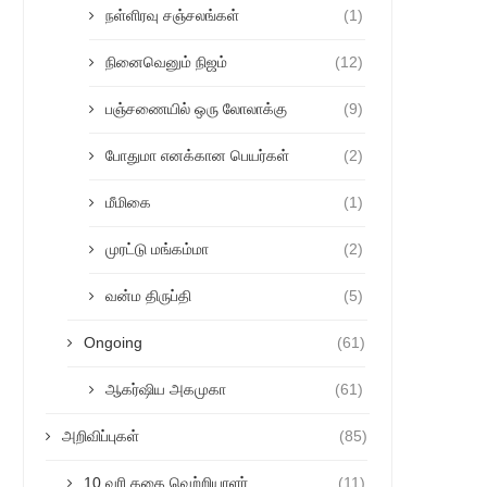
நள்ளிரவு சஞ்சலங்கள்
(1)
நினைவெனும் நிஜம்
(12)
பஞ்சணையில் ஒரு லோலாக்கு
(9)
போதுமா எனக்கான பெயர்கள்
(2)
மீமிகை
(1)
முரட்டு மங்கம்மா
(2)
வன்ம திருப்தி
(5)
Ongoing
(61)
ஆகர்ஷிய அகமுகா
(61)
அறிவிப்புகள்
(85)
10 வரி கதை வெற்றியாளர்
(11)