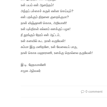
உன் பயம் என் ஆனந்தம்!
அந்தப் பச்சைச் சுருள் என்ன செய்யும்?
என் பறக்கும் திறனை குறைக்குமா?
நான் விஞ்ஞானி கொசு, அறிவாளி!
உன் யுக்திகள் எல்லாம் எனக்குப் பழசு!
நீ தூங்கும் நேரம் என் ஆட்டம்,
உன் கனவில் கூட நான் வருவேன்!
சும்மா இரு மனிதனே, உன் வேலையப் பாரு,
நான் கொசு மஹாராணி, உனக்கு தொல்லை தருவேன்!
இ.டி. ஹேமமாலினி
சமூக ஆர்வலர்
0 comment