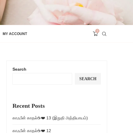
0
MY ACCOUNT
Search
SEARCH
Recent Posts
காஃபீன் காதல்☕❤️ 13 (இறுதி அத்தியாயம்)
காஃபீன் காதல்☕❤️ 12