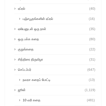
ஏப்ரல்
(40)
பஞ்சபூதங்களின் ஏப்ரல்
(16)
ஏலியனுடன் ஒரு நாள்
(35)
ஒரு பக்க கதை
(80)
குறுங்கதை
(22)
சித்திரை திருவிழா
(31)
செப்டம்பர்
(647)
நவரச கதைப் போட்டி
(13)
ஜூன்
(1,119)
10 வரி கதை
(481)