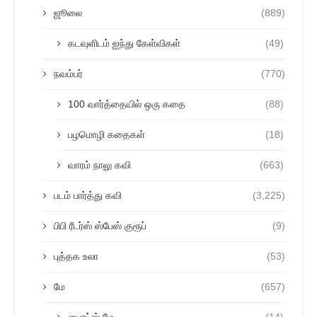
ஜூலை
(889)
கடவுளிடம் ஐந்து கேள்விகள்
(49)
நவம்பர்
(770)
100 வார்த்தையில் ஒரு கதை
(88)
பழமொழி கதைகள்
(18)
வாரம் நாலு கவி
(663)
படம் பார்த்து கவி
(3,225)
பிபி ரீடர்ஸ் ஸ்பேஸ் குரூப்
(9)
புத்தக உலா
(53)
மே
(657)
பைரட்ஸ் மே
(14)