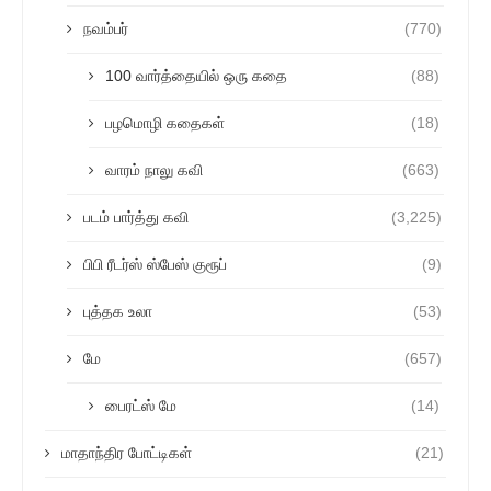
நவம்பர்
(770)
100 வார்த்தையில் ஒரு கதை
(88)
பழமொழி கதைகள்
(18)
வாரம் நாலு கவி
(663)
படம் பார்த்து கவி
(3,225)
பிபி ரீடர்ஸ் ஸ்பேஸ் குரூப்
(9)
புத்தக உலா
(53)
மே
(657)
பைரட்ஸ் மே
(14)
மாதாந்திர போட்டிகள்
(21)