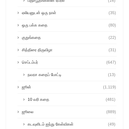
பஞ்சபூதங்களின் ஏப்ரல்
(16)
ஏலியனுடன் ஒரு நாள்
(35)
ஒரு பக்க கதை
(80)
குறுங்கதை
(22)
சித்திரை திருவிழா
(31)
செப்டம்பர்
(647)
நவரச கதைப் போட்டி
(13)
ஜூன்
(1,119)
10 வரி கதை
(481)
ஜூலை
(889)
கடவுளிடம் ஐந்து கேள்விகள்
(49)