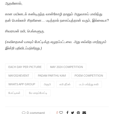
ஆதலினால்,
கான மயிலாடக் கண்டிருந்த வான்கோழி தானும் அதுவாகப் பாவித்து
தன் பொல்லாச் சிறகினை… படித்தால் நகைப்புத்தான் வரும், இல்லையா?
சிவராமன் ரவி, பெங்களூரு.
(கவிதைகள் யாவும் போட்டிக்கு எழுதப்பட்டவை. அது எவ்வித மாற்றமும்
இன்றி பதிவிடப்படுகிறது.)
EACH DAY PER PICTURE
MAY 2024 COMPETITION
MAY2024EVENT
PADAM PARTHU KAVI
POEM COMPETITION
WHATS APP GROUP
அரூபி
எமி தீப்ஸ்
படம் பார்த்து கவி
போட்டிகள்
மே மாதப்போட்டி
0 comment
0