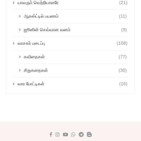
யாவரும் வெற்றியாளரே
(21)
ஆகஸ்ட்டில் பயணம்
(11)
ஜூனின் செவ்வான வனம்
(9)
வாசகர் படைப்பு
(108)
கவிதைகள்
(77)
சிறுகதைகள்
(30)
வார போட்டிகள்
(16)