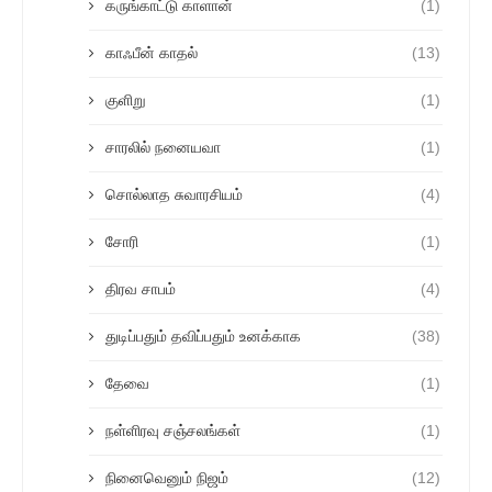
கருங்காட்டு காளான்
(1)
காஃபீன் காதல்
(13)
குளிறு
(1)
சாரலில் நனையவா
(1)
சொல்லாத சுவாரசியம்
(4)
சோரி
(1)
திரவ சாபம்
(4)
துடிப்பதும் தவிப்பதும் உனக்காக
(38)
தேவை
(1)
நள்ளிரவு சஞ்சலங்கள்
(1)
நினைவெனும் நிஜம்
(12)