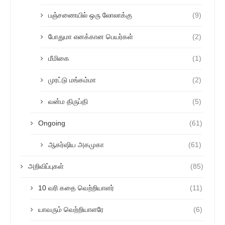
பஞ்சணையில் ஒரு லோலாக்கு
(9)
போதுமா எனக்கான பெயர்கள்
(2)
மீமிகை
(1)
முரட்டு மங்கம்மா
(2)
வன்ம திருப்தி
(5)
Ongoing
(61)
ஆகர்ஷிய அகமுகா
(61)
அறிவிப்புகள்
(85)
10 வரி கதை வெற்றியாளர்
(11)
யாவரும் வெற்றியாளரே
(6)