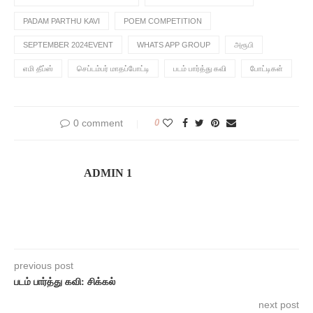
PADAM PARTHU KAVI
POEM COMPETITION
SEPTEMBER 2024EVENT
WHATS APP GROUP
அரூபி
எமி தீப்ஸ்
செப்டம்பர் மாதப்போட்டி
படம் பார்த்து கவி
போட்டிகள்
0 comment
0
ADMIN 1
previous post
படம் பார்த்து கவி: சிக்கல்
next post