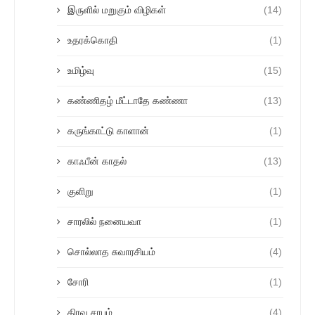
இருளில் மறுகும் விழிகள்
(14)
உதரக்கொதி
(1)
உமிழ்வு
(15)
கண்ணிதழ் மீட்டாதே கண்ணா
(13)
கருங்காட்டு காளான்
(1)
காஃபீன் காதல்
(13)
குளிறு
(1)
சாரலில் நனையவா
(1)
சொல்லாத சுவாரசியம்
(4)
சோரி
(1)
திரவ சாபம்
(4)