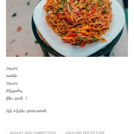
அவசர
உலகில்
அவசர
சிற்றுண்டி
நீயே தான்..!
ஆர் சத்திய நாராயணன்.
AUGUST 2024 COMPETITION
EACH DAY PER PICTURE