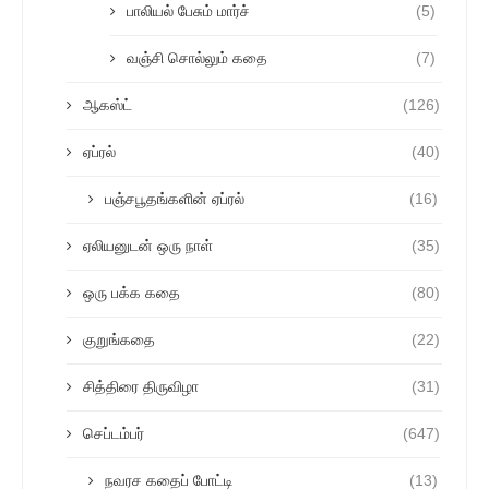
பாலியல் பேசும் மார்ச்
(5)
வஞ்சி சொல்லும் கதை
(7)
ஆகஸ்ட்
(126)
ஏப்ரல்
(40)
பஞ்சபூதங்களின் ஏப்ரல்
(16)
ஏலியனுடன் ஒரு நாள்
(35)
ஒரு பக்க கதை
(80)
குறுங்கதை
(22)
சித்திரை திருவிழா
(31)
செப்டம்பர்
(647)
நவரச கதைப் போட்டி
(13)