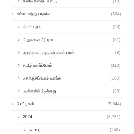
திகில் கதைப் போட்டி
(19)
சும்மா வந்து பாருங்க
(524)
அகம் புறம்
(93)
அறுசுவை அட்டில்
(81)
எழுத்தாளர்களுடன் டைம் பாஸ்
(9)
தமிழ் வளர்ப்போம்
(118)
தெரிஞ்சிப்போம் வாங்க
(165)
படித்ததில் பிடித்தது
(58)
போட்டிகள்
(5,044)
2024
(3,751)
டிசம்பர்
(253)