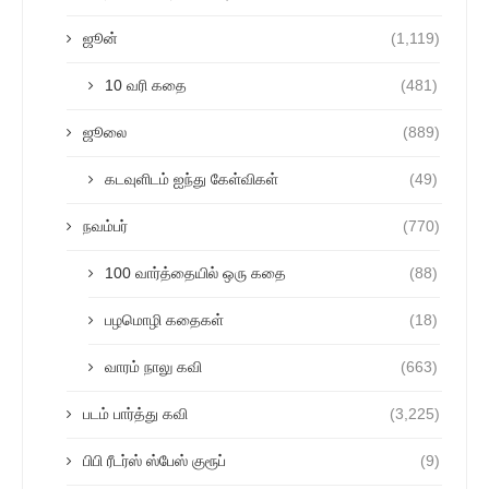
ஜூன்
(1,119)
10 வரி கதை
(481)
ஜூலை
(889)
கடவுளிடம் ஐந்து கேள்விகள்
(49)
நவம்பர்
(770)
100 வார்த்தையில் ஒரு கதை
(88)
பழமொழி கதைகள்
(18)
வாரம் நாலு கவி
(663)
படம் பார்த்து கவி
(3,225)
பிபி ரீடர்ஸ் ஸ்பேஸ் குரூப்
(9)