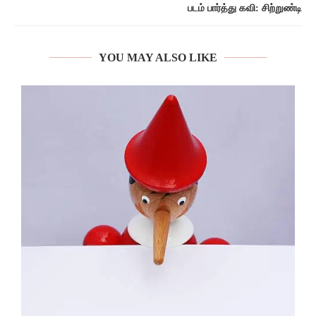
படம் பார்த்து கவி: சிற்றுண்டி
YOU MAY ALSO LIKE