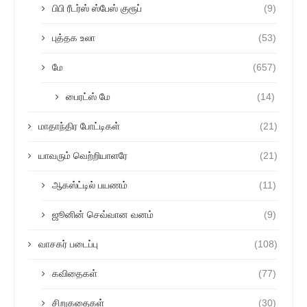
பிபி ரீடர்ஸ் ஸ்பேஸ் குரூப்
(9)
புத்தக உலா
(53)
மே
(657)
பைரட்ஸ் மே
(14)
மாதாந்திர போட்டிகள்
(21)
யாவரும் வெற்றியாளரே
(21)
ஆகஸ்ட்டில் பயணம்
(11)
ஜூனின் செவ்வான வனம்
(9)
வாசகர் படைப்பு
(108)
கவிதைகள்
(77)
சிறுகதைகள்
(30)