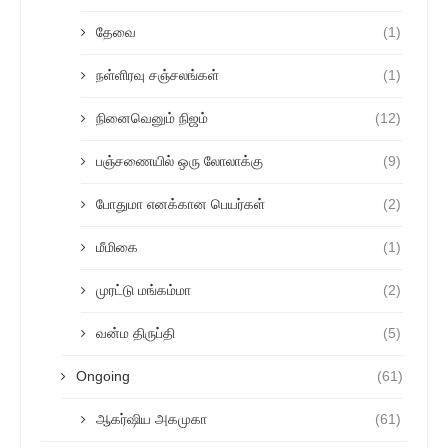
தேவை
(1)
நள்ளிரவு சஞ்சலங்கள்
(1)
நினைவெனும் நிஜம்
(12)
பஞ்சணையில் ஒரு லோலாக்கு
(9)
போதுமா எனக்கான பெயர்கள்
(2)
மீமிகை
(1)
முரட்டு மங்கம்மா
(2)
வன்ம திருப்தி
(5)
Ongoing
(61)
ஆகர்ஷிய அகமுகா
(61)