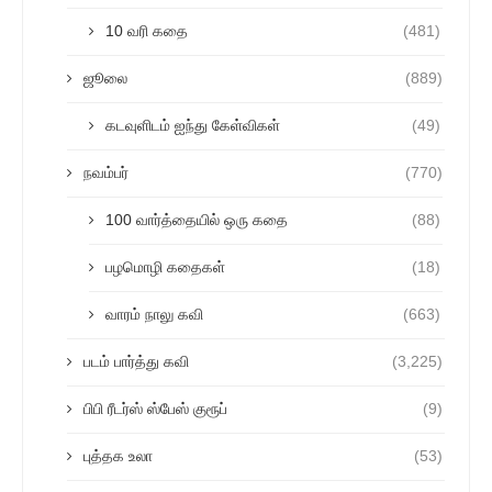
10 வரி கதை
(481)
ஜூலை
(889)
கடவுளிடம் ஐந்து கேள்விகள்
(49)
நவம்பர்
(770)
100 வார்த்தையில் ஒரு கதை
(88)
பழமொழி கதைகள்
(18)
வாரம் நாலு கவி
(663)
படம் பார்த்து கவி
(3,225)
பிபி ரீடர்ஸ் ஸ்பேஸ் குரூப்
(9)
புத்தக உலா
(53)