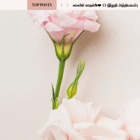
TOP POSTS
காஃபீன் காதல்☕❤️ 13 (இறுதி அத்தியாயம்)