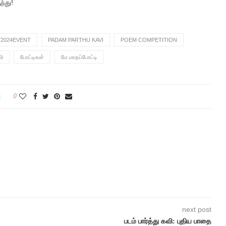
ந்து!
2024EVENT
PADAM PARTHU KAVI
POEM COMPETITION
வி
போட்டிகள்
மே மாதப்போட்டி
0
next post
படம் பார்த்து கவி: புதிய பாதை