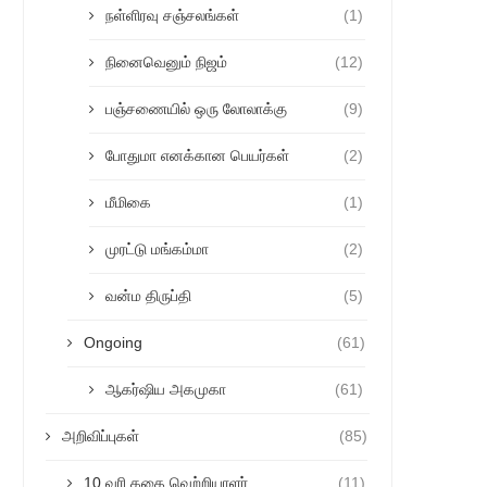
நள்ளிரவு சஞ்சலங்கள்
(1)
நினைவெனும் நிஜம்
(12)
பஞ்சணையில் ஒரு லோலாக்கு
(9)
போதுமா எனக்கான பெயர்கள்
(2)
மீமிகை
(1)
முரட்டு மங்கம்மா
(2)
வன்ம திருப்தி
(5)
Ongoing
(61)
ஆகர்ஷிய அகமுகா
(61)
அறிவிப்புகள்
(85)
10 வரி கதை வெற்றியாளர்
(11)