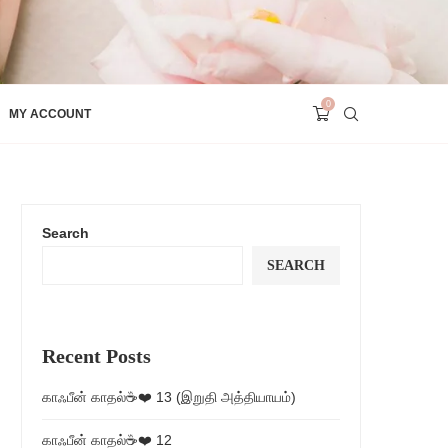
0
MY ACCOUNT
Search
SEARCH
Recent Posts
காஃபீன் காதல்☕❤️ 13 (இறுதி அத்தியாயம்)
காஃபீன் காதல்☕❤️ 12