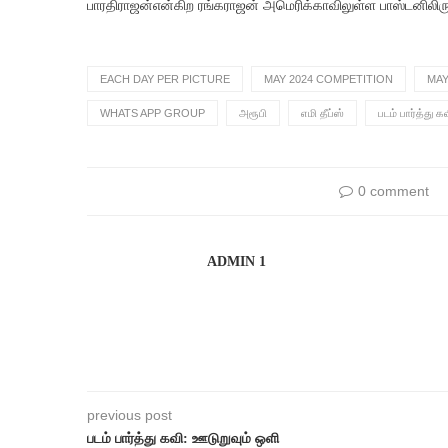
பாரதிராஜன்என்கிற ரங்கராஜன் அமெரிக்காவிலுள்ள பாஸ்டனிலிரு
EACH DAY PER PICTURE
MAY 2024 COMPETITION
MAY
WHATS APP GROUP
அரூபி
எமி தீப்ஸ்
படம் பார்த்து க
0 comment
ADMIN 1
previous post
படம் பார்த்து கவி: ஊடுறுவும் ஒளி