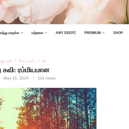
 வந்து பாருங்க
மற்றவை
AMY DEEPZ
PREMIUM
SHOP
த்து கவி
போட்டிகள்
மே
து கவி: ரம்மியமான
May 15, 2024
124
views