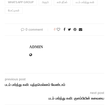
WHATS APP GROUP
அரூபி
எமி தீப்ஸ்
படம் பார்த்து கவி
போட்டிகள்
0 comment
0
ADMIN
previous post
படம் பார்த்து கவி: யுத்தமெல்லாம் வேண்டாம்
next post
படம் பார்த்து கவி: குளம்பியின் சுவையை