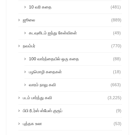
10 வரி கதை
(481)
ஜூலை
(889)
கடவுளிடம் ஐந்து கேள்விகள்
(49)
நவம்பர்
(770)
100 வார்த்தையில் ஒரு கதை
(88)
பழமொழி கதைகள்
(18)
வாரம் நாலு கவி
(663)
படம் பார்த்து கவி
(3,225)
பிபி ரீடர்ஸ் ஸ்பேஸ் குரூப்
(9)
புத்தக உலா
(53)