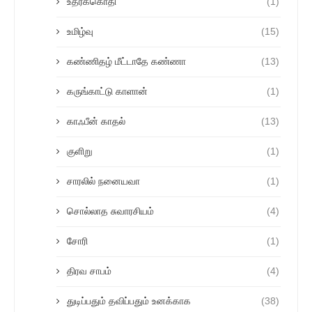
உதரக்கொதி
(1)
உமிழ்வு
(15)
கண்ணிதழ் மீட்டாதே கண்ணா
(13)
கருங்காட்டு காளான்
(1)
காஃபீன் காதல்
(13)
குளிறு
(1)
சாரலில் நனையவா
(1)
சொல்லாத சுவாரசியம்
(4)
சோரி
(1)
திரவ சாபம்
(4)
துடிப்பதும் தவிப்பதும் உனக்காக
(38)