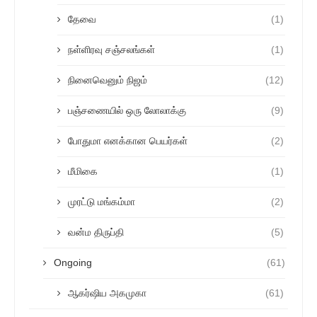
தேவை
(1)
நள்ளிரவு சஞ்சலங்கள்
(1)
நினைவெனும் நிஜம்
(12)
பஞ்சணையில் ஒரு லோலாக்கு
(9)
போதுமா எனக்கான பெயர்கள்
(2)
மீமிகை
(1)
முரட்டு மங்கம்மா
(2)
வன்ம திருப்தி
(5)
Ongoing
(61)
ஆகர்ஷிய அகமுகா
(61)