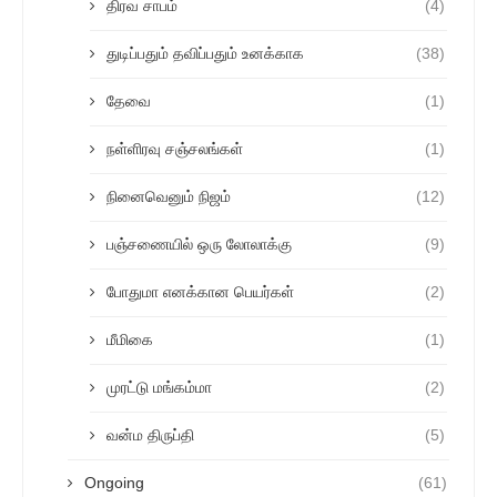
திரவ சாபம்
(4)
துடிப்பதும் தவிப்பதும் உனக்காக
(38)
தேவை
(1)
நள்ளிரவு சஞ்சலங்கள்
(1)
நினைவெனும் நிஜம்
(12)
பஞ்சணையில் ஒரு லோலாக்கு
(9)
போதுமா எனக்கான பெயர்கள்
(2)
மீமிகை
(1)
முரட்டு மங்கம்மா
(2)
வன்ம திருப்தி
(5)
Ongoing
(61)