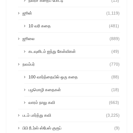
நவரச கதைப் போட்டி
(13)
ஜூன்
(1,119)
10 வரி கதை
(481)
ஜூலை
(889)
கடவுளிடம் ஐந்து கேள்விகள்
(49)
நவம்பர்
(770)
100 வார்த்தையில் ஒரு கதை
(88)
பழமொழி கதைகள்
(18)
வாரம் நாலு கவி
(663)
படம் பார்த்து கவி
(3,225)
பிபி ரீடர்ஸ் ஸ்பேஸ் குரூப்
(9)