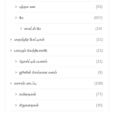
புத்தக உலா
(53)
மே
(657)
பைரட்ஸ் மே
(14)
மாதாந்திர போட்டிகள்
(21)
யாவரும் வெற்றியாளரே
(21)
ஆகஸ்ட்டில் பயணம்
(11)
ஜூனின் செவ்வான வனம்
(9)
வாசகர் படைப்பு
(108)
கவிதைகள்
(77)
சிறுகதைகள்
(30)