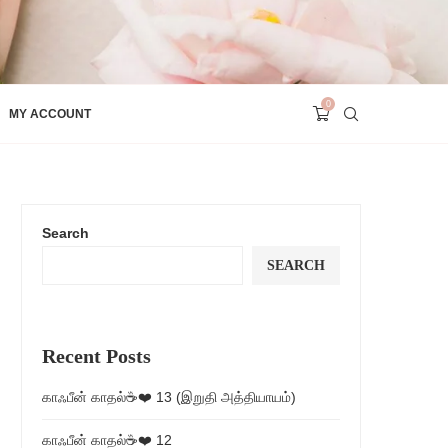
0
MY ACCOUNT
Search
SEARCH
Recent Posts
காஃபீன் காதல்☕❤️ 13 (இறுதி அத்தியாயம்)
காஃபீன் காதல்☕❤️ 12