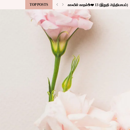
TOP POSTS
காஃபீன் காதல்☕❤️ 13 (இறுதி அத்தியாயம்)