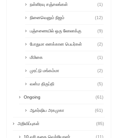
நள்ளிரவு சஞ்சலங்கள்
(1)
நினைவெனும் நிஜம்
(12)
பஞ்சணையில் ஒரு லோலாக்கு
(9)
போதுமா எனக்கான பெயர்கள்
(2)
மீமிகை
(1)
முரட்டு மங்கம்மா
(2)
வன்ம திருப்தி
(5)
Ongoing
(61)
ஆகர்ஷிய அகமுகா
(61)
அறிவிப்புகள்
(85)
10 வரி கதை வெற்றியாளர்
(11)