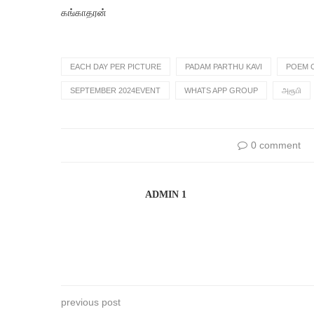
கங்காதரன்
EACH DAY PER PICTURE
PADAM PARTHU KAVI
POEM 
SEPTEMBER 2024EVENT
WHATS APP GROUP
அரூபி
0 comment
ADMIN 1
previous post