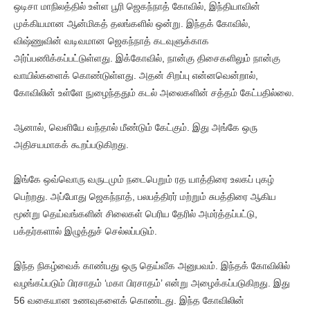
ஒடிசா மாநிலத்தில் உள்ள பூரி ஜெகந்நாத் கோவில், இந்தியாவின்
முக்கியமான ஆன்மிகத் தலங்களில் ஒன்று. இந்தக் கோவில்,
விஷ்ணுவின் வடிவமான ஜெகந்நாத் கடவுளுக்காக
அர்ப்பணிக்கப்பட்டுள்ளது. இக்கோவில், நான்கு திசைகளிலும் நான்கு
வாயில்களைக் கொண்டுள்ளது. அதன் சிறப்பு என்னவென்றால்,
கோவிலின் உள்ளே நுழைந்ததும் கடல் அலைகளின் சத்தம் கேட்பதில்லை.
ஆனால், வெளியே வந்தால் மீண்டும் கேட்கும். இது அங்கே ஒரு
அதிசயமாகக் கூறப்படுகிறது.
இங்கே ஒவ்வொரு வருடமும் நடைபெறும் ரத யாத்திரை உலகப் புகழ்
பெற்றது. அப்போது ஜெகந்நாத், பலபத்திரர் மற்றும் சுபத்திரை ஆகிய
மூன்று தெய்வங்களின் சிலைகள் பெரிய தேரில் அமர்த்தப்பட்டு,
பக்தர்களால் இழுத்துச் செல்லப்படும்.
இந்த நிகழ்வைக் காண்பது ஒரு தெய்வீக அனுபவம். இந்தக் கோவிலில்
வழங்கப்படும் பிரசாதம் ‘மகா பிரசாதம்’ என்று அழைக்கப்படுகிறது. இது
56 வகையான உணவுகளைக் கொண்டது. இந்த கோவிலின்