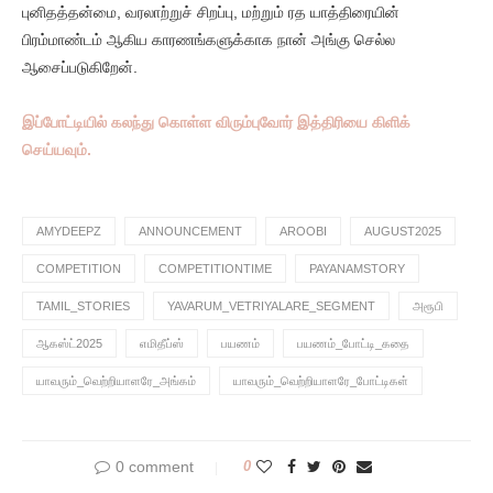
புனிதத்தன்மை, வரலாற்றுச் சிறப்பு, மற்றும் ரத யாத்திரையின்
பிரம்மாண்டம் ஆகிய காரணங்களுக்காக நான் அங்கு செல்ல
ஆசைப்படுகிறேன்.
இப்போட்டியில் கலந்து கொள்ள விரும்புவோர் இத்திரியை கிளிக்
செய்யவும்.
AMYDEEPZ
ANNOUNCEMENT
AROOBI
AUGUST2025
COMPETITION
COMPETITIONTIME
PAYANAMSTORY
TAMIL_STORIES
YAVARUM_VETRIYALARE_SEGMENT
அரூபி
ஆகஸ்ட்2025
எமிதீப்ஸ்
பயணம்
பயணம்_போட்டி_கதை
யாவரும்_வெற்றியாளரே_அங்கம்
யாவரும்_வெற்றியாளரே_போட்டிகள்
0 comment
0