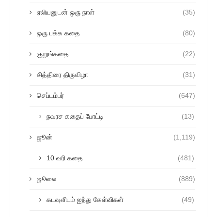
ஏலியனுடன் ஒரு நாள்
(35)
ஒரு பக்க கதை
(80)
குறுங்கதை
(22)
சித்திரை திருவிழா
(31)
செப்டம்பர்
(647)
நவரச கதைப் போட்டி
(13)
ஜூன்
(1,119)
10 வரி கதை
(481)
ஜூலை
(889)
கடவுளிடம் ஐந்து கேள்விகள்
(49)