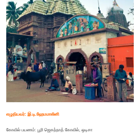
எழுதியவர்: இ.டி.ஹேமமாலினி
கோவில் பயணம்: பூரி ஜெகந்நாத் கோவில், ஒடிசா