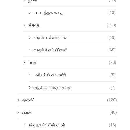
ஜூன்
(58)
மாய புத்தக கதை
(13)
பிப்ரவரி
(168)
காதல் படக்கதைகள்
(19)
காதல் பேசும் பிப்ரவரி
(65)
மார்ச்
(70)
பாலியல் பேசும் மார்ச்
(5)
வஞ்சி சொல்லும் கதை
(7)
ஆகஸ்ட்
(126)
ஏப்ரல்
(40)
பஞ்சபூதங்களின் ஏப்ரல்
(16)