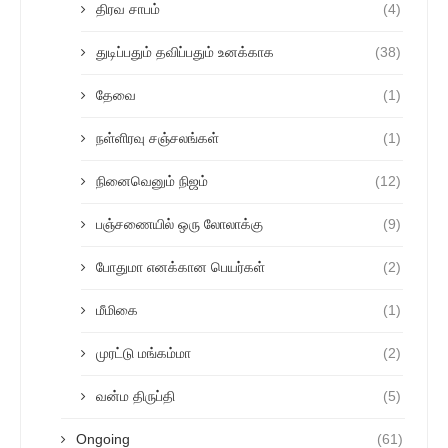
திரவ சாபம்
(4)
துடிப்பதும் தவிப்பதும் உனக்காக
(38)
தேவை
(1)
நள்ளிரவு சஞ்சலங்கள்
(1)
நினைவெனும் நிஜம்
(12)
பஞ்சணையில் ஒரு லோலாக்கு
(9)
போதுமா எனக்கான பெயர்கள்
(2)
மீமிகை
(1)
முரட்டு மங்கம்மா
(2)
வன்ம திருப்தி
(5)
Ongoing
(61)