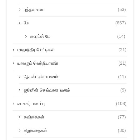
புத்தக உலா
(53)
மே
(657)
பைரட்ஸ் மே
(14)
மாதாந்திர போட்டிகள்
(21)
யாவரும் வெற்றியாளரே
(21)
ஆகஸ்ட்டில் பயணம்
(11)
ஜூனின் செவ்வான வனம்
(9)
வாசகர் படைப்பு
(108)
கவிதைகள்
(77)
சிறுகதைகள்
(30)