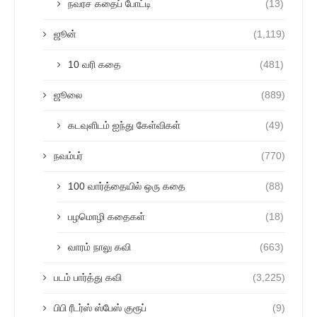
நவரச கதைப் போட்டி
(13)
ஜூன்
(1,119)
10 வரி கதை
(481)
ஜூலை
(889)
கடவுளிடம் ஐந்து கேள்விகள்
(49)
நவம்பர்
(770)
100 வார்த்தையில் ஒரு கதை
(88)
பழமொழி கதைகள்
(18)
வாரம் நாலு கவி
(663)
படம் பார்த்து கவி
(3,225)
பிபி ரீடர்ஸ் ஸ்பேஸ் குரூப்
(9)