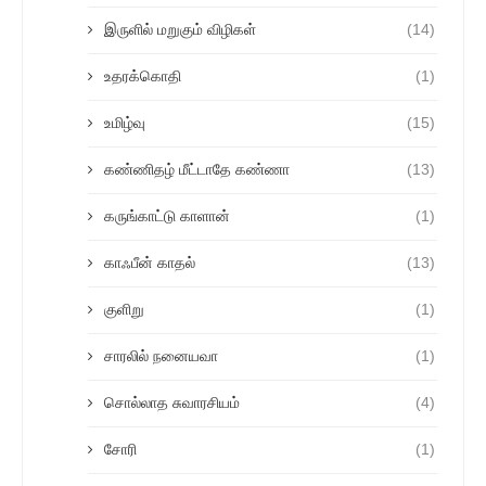
இருளில் மறுகும் விழிகள்
(14)
உதரக்கொதி
(1)
உமிழ்வு
(15)
கண்ணிதழ் மீட்டாதே கண்ணா
(13)
கருங்காட்டு காளான்
(1)
காஃபீன் காதல்
(13)
குளிறு
(1)
சாரலில் நனையவா
(1)
சொல்லாத சுவாரசியம்
(4)
சோரி
(1)