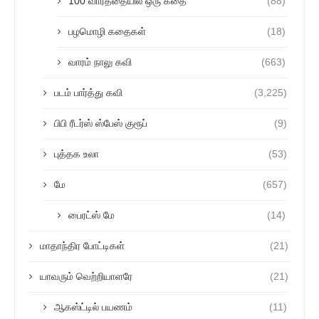
100 வார்த்தையில் ஒரு கதை
(88)
பழமொழி கதைகள்
(18)
வாரம் நாலு கவி
(663)
படம் பார்த்து கவி
(3,225)
பிபி ரீடர்ஸ் ஸ்பேஸ் குரூப்
(9)
புத்தக உலா
(53)
மே
(657)
பைரட்ஸ் மே
(14)
மாதாந்திர போட்டிகள்
(21)
யாவரும் வெற்றியாளரே
(21)
ஆகஸ்ட்டில் பயணம்
(11)