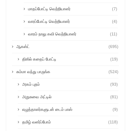
மாதப்போட்டி வெற்றியாளர்
(7)
வாரப்போட்டி வெற்றியாளர்
(4)
வாரம் நாலு கவி வெற்றியாளர்
(11)
ஆகஸ்ட்
(695)
திகில் கதைப் போட்டி
(19)
சும்மா வந்து பாருங்க
(524)
அகம் புறம்
(93)
அறுசுவை அட்டில்
(81)
எழுத்தாளர்களுடன் டைம் பாஸ்
(9)
தமிழ் வளர்ப்போம்
(118)