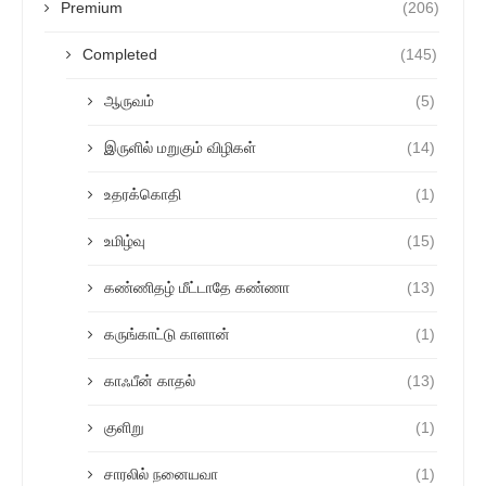
Premium
(206)
Completed
(145)
ஆருவம்
(5)
இருளில் மறுகும் விழிகள்
(14)
உதரக்கொதி
(1)
உமிழ்வு
(15)
கண்ணிதழ் மீட்டாதே கண்ணா
(13)
கருங்காட்டு காளான்
(1)
காஃபீன் காதல்
(13)
குளிறு
(1)
சாரலில் நனையவா
(1)