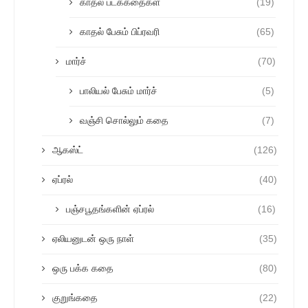
காதல் படக்கதைகள்
(19)
காதல் பேசும் பிப்ரவரி
(65)
மார்ச்
(70)
பாலியல் பேசும் மார்ச்
(5)
வஞ்சி சொல்லும் கதை
(7)
ஆகஸ்ட்
(126)
ஏப்ரல்
(40)
பஞ்சபூதங்களின் ஏப்ரல்
(16)
ஏலியனுடன் ஒரு நாள்
(35)
ஒரு பக்க கதை
(80)
குறுங்கதை
(22)