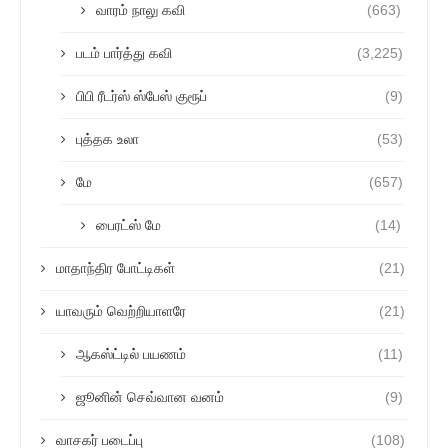
வாரம் நாலு கவி
(663)
படம் பார்த்து கவி
(3,225)
பிபி ரீடர்ஸ் ஸ்பேஸ் குரூப்
(9)
புத்தக உலா
(53)
மே
(657)
பைரட்ஸ் மே
(14)
மாதாந்திர போட்டிகள்
(21)
யாவரும் வெற்றியாளரே
(21)
ஆகஸ்ட்டில் பயணம்
(11)
ஜூனின் செவ்வான வனம்
(9)
வாசகர் படைப்பு
(108)