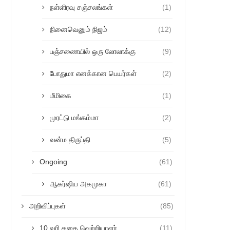
நள்ளிரவு சஞ்சலங்கள்
(1)
நினைவெனும் நிஜம்
(12)
பஞ்சணையில் ஒரு லோலாக்கு
(9)
போதுமா எனக்கான பெயர்கள்
(2)
மீமிகை
(1)
முரட்டு மங்கம்மா
(2)
வன்ம திருப்தி
(5)
Ongoing
(61)
ஆகர்ஷிய அகமுகா
(61)
அறிவிப்புகள்
(85)
10 வரி கதை வெற்றியாளர்
(11)