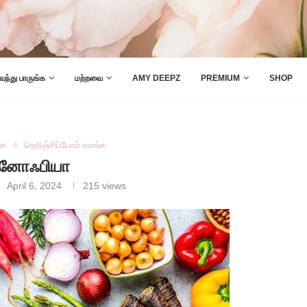
 வந்து பாருங்க
மற்றவை
AMY DEEPZ
PREMIUM
SHOP
்க
தெரிஞ்சிப்போம் வாங்க
னோஃபியா
April 6, 2024
215
views