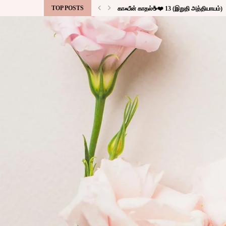
TOP POSTS
காஃபீன் காதல்☕❤️ 13 (இறுதி அத்தியாயம்)