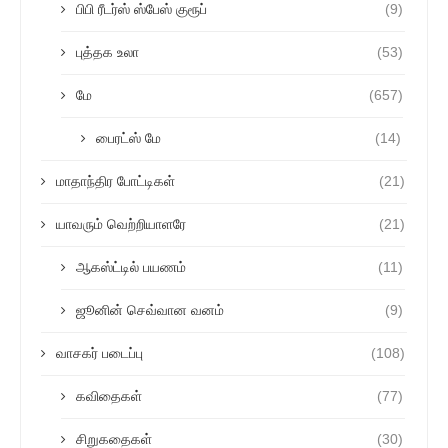
பிபி ரீடர்ஸ் ஸ்பேஸ் குரூப்
(9)
புத்தக உலா
(53)
மே
(657)
பைரட்ஸ் மே
(14)
மாதாந்திர போட்டிகள்
(21)
யாவரும் வெற்றியாளரே
(21)
ஆகஸ்ட்டில் பயணம்
(11)
ஜூனின் செவ்வான வனம்
(9)
வாசகர் படைப்பு
(108)
கவிதைகள்
(77)
சிறுகதைகள்
(30)