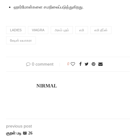
ஹார்மோன்களை சமநிலைப்படுத்துகிறது.
LADIES
VIAGRA
அகம் புறம்
எமி
எமி தீப்ஸ்
லேடிஸ் வயாகரா
0 comment
0
NIRMAL
previous post
குறள் படி 📖 26