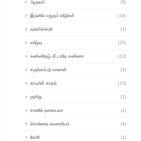
ஆருவம்
(5)
இருளில் மறுகும் விழிகள்
(14)
உதரக்கொதி
(1)
உமிழ்வு
(15)
கண்ணிதழ் மீட்டாதே கண்ணா
(13)
கருங்காட்டு காளான்
(1)
காஃபீன் காதல்
(13)
குளிறு
(1)
சாரலில் நனையவா
(1)
சொல்லாத சுவாரசியம்
(4)
சோரி
(1)