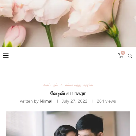
0
அகம் புறம்
சும்மா வந்து பாருங்க
லேடிஸ் வயாகரா
written by
Nirmal
July 27, 2022
264
views