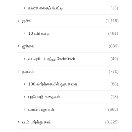
நவரச கதைப் போட்டி
(13)
ஜூன்
(1,119)
10 வரி கதை
(481)
ஜூலை
(889)
கடவுளிடம் ஐந்து கேள்விகள்
(49)
நவம்பர்
(770)
100 வார்த்தையில் ஒரு கதை
(88)
பழமொழி கதைகள்
(18)
வாரம் நாலு கவி
(663)
படம் பார்த்து கவி
(3,225)