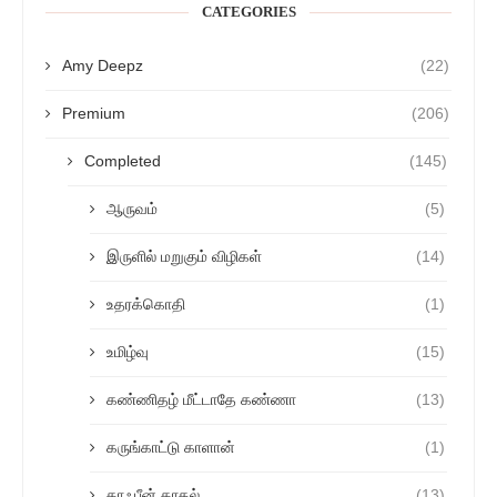
CATEGORIES
Amy Deepz
(22)
Premium
(206)
Completed
(145)
ஆருவம்
(5)
இருளில் மறுகும் விழிகள்
(14)
உதரக்கொதி
(1)
உமிழ்வு
(15)
கண்ணிதழ் மீட்டாதே கண்ணா
(13)
கருங்காட்டு காளான்
(1)
காஃபீன் காதல்
(13)