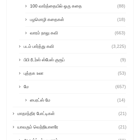
100 வார்த்தையில் ஒரு கதை
(88)
பழமொழி கதைகள்
(18)
வாரம் நாலு கவி
(663)
படம் பார்த்து கவி
(3,225)
பிபி ரீடர்ஸ் ஸ்பேஸ் குரூப்
(9)
புத்தக உலா
(53)
மே
(657)
பைரட்ஸ் மே
(14)
மாதாந்திர போட்டிகள்
(21)
யாவரும் வெற்றியாளரே
(21)