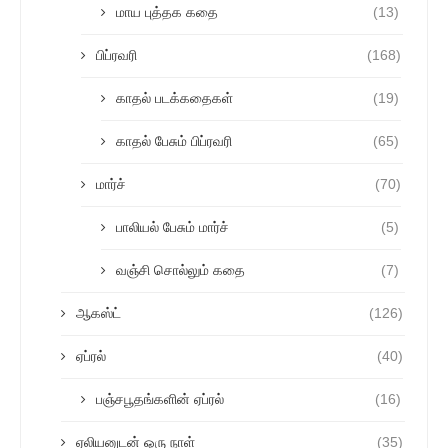
மாய புத்தக கதை
(13)
பிப்ரவரி
(168)
காதல் படக்கதைகள்
(19)
காதல் பேசும் பிப்ரவரி
(65)
மார்ச்
(70)
பாலியல் பேசும் மார்ச்
(5)
வஞ்சி சொல்லும் கதை
(7)
ஆகஸ்ட்
(126)
ஏப்ரல்
(40)
பஞ்சபூதங்களின் ஏப்ரல்
(16)
ஏலியனுடன் ஒரு நாள்
(35)