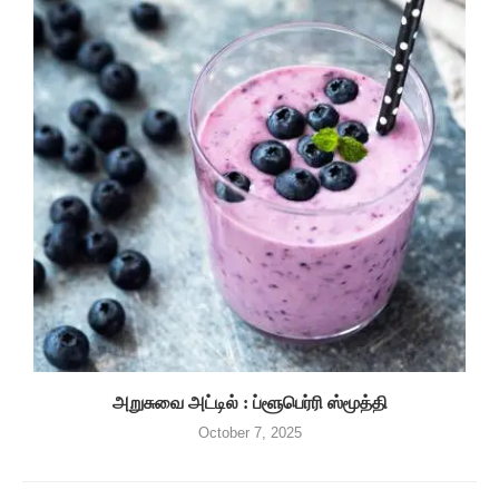
அறுசுவை அட்டில் : ப்ளூபெர்ரி ஸ்மூத்தி
October 7, 2025