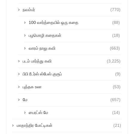
நவம்பர்
(770)
100 வார்த்தையில் ஒரு கதை
(88)
பழமொழி கதைகள்
(18)
வாரம் நாலு கவி
(663)
படம் பார்த்து கவி
(3,225)
பிபி ரீடர்ஸ் ஸ்பேஸ் குரூப்
(9)
புத்தக உலா
(53)
மே
(657)
பைரட்ஸ் மே
(14)
மாதாந்திர போட்டிகள்
(21)