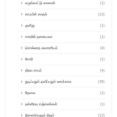
கருங்காட்டு காளான்
(1)
காஃபீன் காதல்
(13)
குளிறு
(1)
சாரலில் நனையவா
(1)
சொல்லாத சுவாரசியம்
(4)
சோரி
(1)
திரவ சாபம்
(4)
துடிப்பதும் தவிப்பதும் உனக்காக
(38)
தேவை
(1)
நள்ளிரவு சஞ்சலங்கள்
(1)
நினைவெனும் நிஜம்
(12)