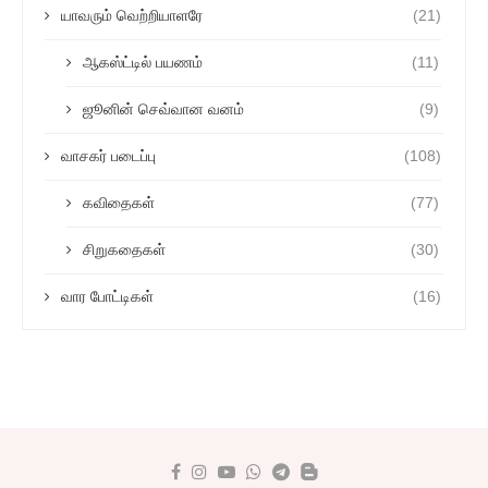
யாவரும் வெற்றியாளரே
(21)
ஆகஸ்ட்டில் பயணம்
(11)
ஜூனின் செவ்வான வனம்
(9)
வாசகர் படைப்பு
(108)
கவிதைகள்
(77)
சிறுகதைகள்
(30)
வார போட்டிகள்
(16)