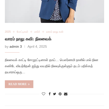
2025
போட்டிகள்
மார்ச்
வாரம் நாலு கவி
வாரம் நாலு கவி: நிலவைக்
by
admin 3
April 4, 2025
நிலவைக் காட்டி சோறூட்டினாள் தாய்… பௌர்ணமி நாளில் பால் நிலா
கண்டே வியந்தேன் ஐந்து வயதில் நிலவுக்குள்ளும் தடம் பதிக்கத்
தயாராய்ஒரு…
READ MORE