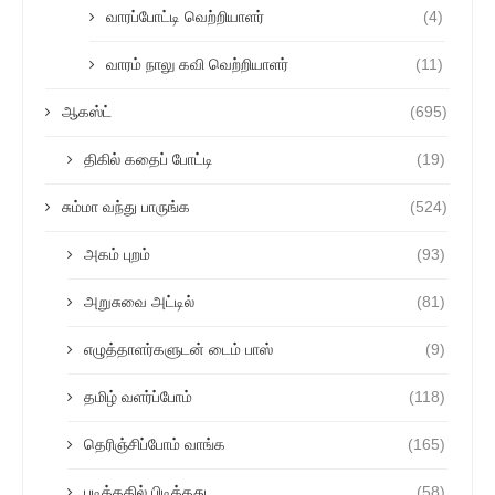
வாரப்போட்டி வெற்றியாளர்
(4)
வாரம் நாலு கவி வெற்றியாளர்
(11)
ஆகஸ்ட்
(695)
திகில் கதைப் போட்டி
(19)
சும்மா வந்து பாருங்க
(524)
அகம் புறம்
(93)
அறுசுவை அட்டில்
(81)
எழுத்தாளர்களுடன் டைம் பாஸ்
(9)
தமிழ் வளர்ப்போம்
(118)
தெரிஞ்சிப்போம் வாங்க
(165)
படித்ததில் பிடித்தது
(58)