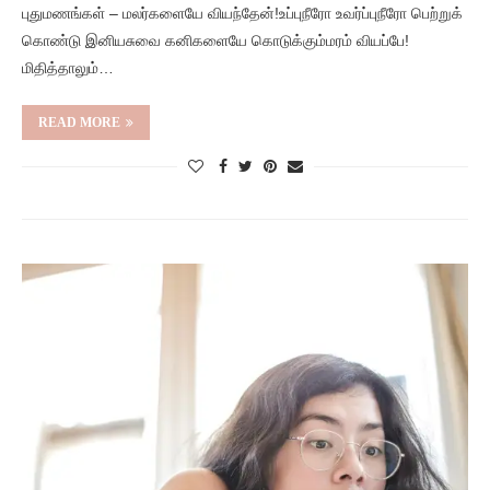
புதுமணங்கள் – மலர்களையே வியந்தேன்!உப்புநீரோ உவர்ப்புநீரோ பெற்றுக்
கொண்டு இனியசுவை கனிகளையே கொடுக்கும்மரம் வியப்பே!
மிதித்தாலும்…
READ MORE