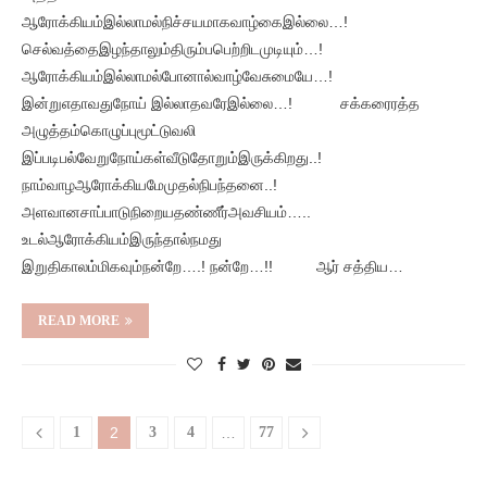
ஆரோக்கியம்இல்லாமல்நிச்சயமாகவாழ்கைஇல்லை…!
செல்வத்தைஇழந்தாலும்திரும்பபெற்றிடமுடியும்…!
ஆரோக்கியம்இல்லாமல்போனால்வாழ்வேசுமையே…!
இன்றுஎதாவதுநோய் இல்லாதவரேஇல்லை…! சக்கரைரத்த
அழுத்தம்கொழுப்புமூட்டுவலி
இப்படிபல்வேறுநோய்கள்வீடுதோறும்இருக்கிறது..!
நாம்வாழஆரோக்கியமேமுதல்நிபந்தனை..!
அளவானசாப்பாடுநிறையதண்ணீர்அவசியம்…..
உடல்ஆரோக்கியம்இருந்தால்நமது
இறுதிகாலம்மிகவும்நன்றே….! நன்றே…!! ஆர் சத்திய…
READ MORE
1
2
3
4
…
77