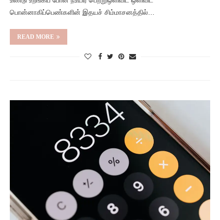
உண்டு உறங்கிப் போன நீஉயிர் பெற்றுஒளிவிட ஒளிவிட
பொன்னாகிப்பெண்களின் இதயச் சிம்மாசனத்தில்…
READ MORE