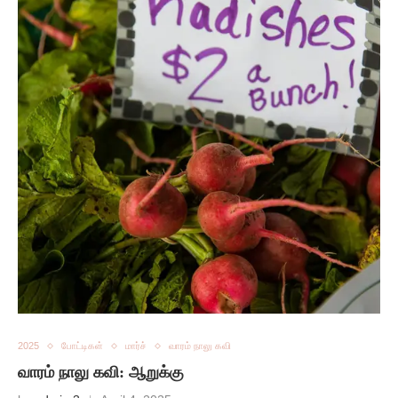
2025
போட்டிகள்
மார்ச்
வாரம் நாலு கவி
வாரம் நாலு கவி: ஆறுக்கு