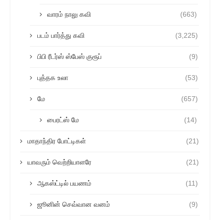
வாரம் நாலு கவி
(663)
படம் பார்த்து கவி
(3,225)
பிபி ரீடர்ஸ் ஸ்பேஸ் குரூப்
(9)
புத்தக உலா
(53)
மே
(657)
பைரட்ஸ் மே
(14)
மாதாந்திர போட்டிகள்
(21)
யாவரும் வெற்றியாளரே
(21)
ஆகஸ்ட்டில் பயணம்
(11)
ஜூனின் செவ்வான வனம்
(9)