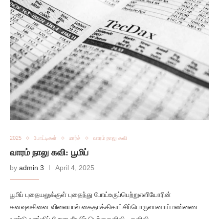
2025
போட்டிகள்
மார்ச்
வாரம் நாலு கவி
வாரம் நாலு கவி: பூமிப்
by
admin 3
April 4, 2025
பூமிப் புதையலுக்குள் புதைந்து போய்உருப்பெற்றுஎளியோரின்
கனவுலகினை விலையால் கைதாக்கிகாட்சிப்பொருளானாய்மண்ணை