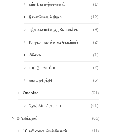
நள்ளிரவு சஞ்சலங்கள்
(1)
நினைவெனும் நிஜம்
(12)
பஞ்சணையில் ஒரு லோலாக்கு
(9)
போதுமா எனக்கான பெயர்கள்
(2)
மீமிகை
(1)
முரட்டு மங்கம்மா
(2)
வன்ம திருப்தி
(5)
Ongoing
(61)
ஆகர்ஷிய அகமுகா
(61)
அறிவிப்புகள்
(85)
10 வரி கதை வெற்றியாளர்
(11)