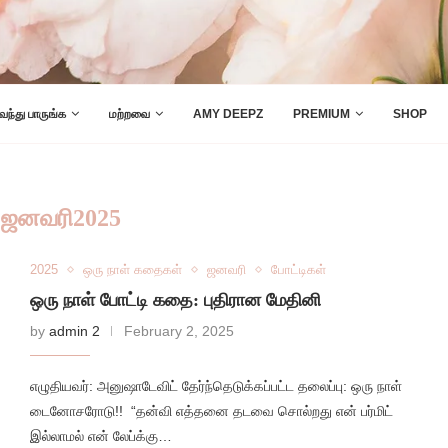
 வந்து பாருங்க
மற்றவை
AMY DEEPZ
PREMIUM
SHOP
:
ஜனவரி2025
2025
ஒரு நாள் கதைகள்
ஜனவரி
போட்டிகள்
ஒரு நாள் போட்டி கதை: புதிரான மேதினி
by
admin 2
February 2, 2025
எழுதியவர்: அனுஷாடேவிட் தேர்ந்தெடுக்கப்பட்ட தலைப்பு: ஒரு நாள்
டைனோசரோடு!! “தன்வி எத்தனை தடவை சொல்றது என் பர்மிட்
இல்லாமல் என் லேப்க்கு…