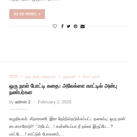
READ MORE
2025
ஒரு நாள் கதைகள்
ஜனவரி
போட்டிகள்
ஒரு நாள் போட்டி கதை: அலேக்ஸா காட்டில் அன்பு
நண்பர்கள
by
admin 2
February 2, 2025
எழுதியவர்: கீதாராணி. இரா தேர்ந்தெடுக்கப்பட்ட தலைப்பு: ஒரு நாள்
டைனசரோடு!! “அடேய்…! கன்னியப்பா நீ நல்லா இருப்பே…?
மாட்டே…! காட்டுக் போகலாம்,…