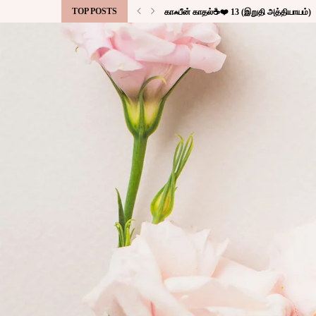
TOP POSTS
காஃபீன் காதல்☕❤️ 13 (இறுதி அத்தியாயம்)