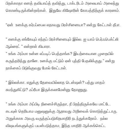
பிறக்காதா எனத் தவியாய்த் தவித்து, டாக்டரிடம் அலையாய் அலைந்து
கொண்டிருக்கின்றார்கள். இதுவே கிஷோரின் கோபத்திற்குக் காரணம்.
“ஏன் உனக்கு கர்பப்பைல எதாவது பிரச்சினையா? என்று கேட்டாள் தீபா.
” எனக்கு எங்கேயும் எந்தப் பிரச்சினையும் இல்ல. ஐ யாம் பெர்ஃபெக்ட்லி
ஆல்ரைட் ” என்றாள் கியாரா.
” உங்க அம்மா உன்ன எப்படிப் பெத்தாங்க? இயற்கையான முறையில்
கருத்தரித்து தானே. உனக்கு மட்டும் ஏன் புத்தி பேதலிக்குது.” என்று
நாக்கைப் பிடுங்குவது போல் கேட்டாள்.
” இல்லக்கா. எதுக்கு தேவையில்லாத டென்ஷன்? பத்து மாதம்
சுமந்துகிட்டு? ஃப்ரீயா இருக்கலாமேன்னு தோணுது.
” உங்க அம்மா அப்பிடி நினைச்சிருந்தா, நீ பிறந்திருக்கவே மாட்டே.
கடவுள் தெரியாம மனுஷனுக்கு ஆறாவது அறிவைக் கொடுத்துட்டாரு.
அதுக்காக அவரு வருத்தப்படுகிறமாதிரி நடந்துக்கறோம். நல்ல
விஷயங்களுக்குப் பயன்படுத்தாம, இந்த மாதிரி ஆக்கங்கெட்ட