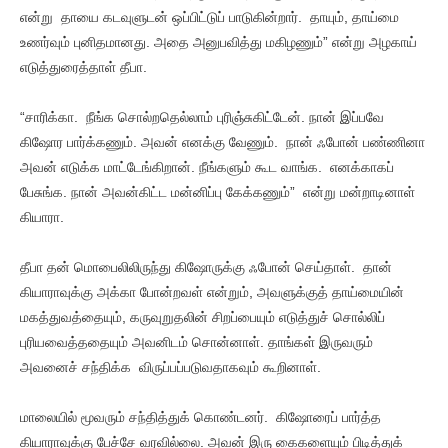
என்று தாயை கடவுளுடன் ஒப்பிட்டுப் பாடுகின்றார். தாயும், தாய்மை
உணர்வும் புனிதமானது. அதை அனுபவித்து மகிழணும்” என்று அழகாய்
எடுத்துரைத்தாள் தீபா.
“சாரிக்கா. நீங்க சொல்றதெல்லாம் புரிஞ்சுகிட்டேன். நான் இப்பவே
கிஷோர பார்க்கணும். அவன் எனக்கு வேணும். நான் ஃபோன் பண்ணினா
அவன் எடுக்க மாட்டேங்கிறான். நீங்களும் கூட வாங்க. எனக்காகப்
பேசுங்க. நான் அவன்கிட்ட மன்னிப்பு கேக்கணும்” என்று மன்றாடினாள்
கியாரா.
தீபா தன் மொபைலிலிருந்து கிஷோருக்கு ஃபோன் செய்தாள். தான்
கியாராவுக்கு அக்கா போன்றவள் என்றும், அவளுக்குத் தாய்மையின்
மகத்துவத்தையும், கருவுறுதலின் சிறப்பையும் எடுத்துச் சொல்லிப்
புரியவைத்ததையும் அவனிடம் சொன்னாள். தாங்கள் இருவரும்
அவனைச் சந்திக்க விருப்பப்படுவதாகவும் கூறினாள்.
மாலையில் மூவரும் சந்தித்துக் கொண்டனர். கிஷோரைப் பார்த்த
கியாராவுக்கு பேச்சே வரவில்லை. அவன் இரு கைகளையும் பிடித்துக்