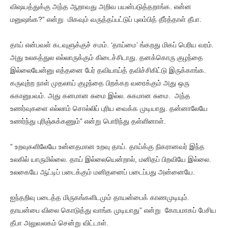
விஷயத்துக்கு அந்த ஆறாவது அறிவ பயன்படுத்தறாங்க. என்ன
மனுஷங்க?” என்று மிகவும் வருத்தப்பட்டுப் புலம்பித் தீர்த்தாள் தீபா.
தாய் என்பவள் கடவுளுக்குச் சமம். ‘தாய்மை’ ங்கறது மிகப் பெரிய வரம்.
அது உலகத்துல எல்லாருக்கும் கிடைச்சிடாது. தனக்கொரு குழந்தை
இல்லையேன்னு எத்தனை பேர் தவியாய்த் தவிச்சிகிட்டு இருக்காங்க.
கருவுற்ற நாள் முதலாய் குழந்தை பிறக்கற வரைக்கும் அது ஒரு
சுகானுபவம். அது கனமான சுமை இல்ல. சுகமான சுமை. அந்த
உணர்வுகளை எல்லாம் சொல்லிப் புரிய வைக்க முடியாது. தன்னாலேயே
உணர்ந்து புரிஞ்சுக்கணும்” என்று பொரிந்து தள்ளினாள்.
” உறவுகளிலேயே உன்னதமான உறவு தாய். தாய்க்கு நிகரானவர் இந்த
உலகில் யாருமில்லை. தாய் இல்லையென்றால், மனிதப் பிறவியே இல்லை.
உலகையே ஆட்டிப் படைக்கும் மனிதனைப் படைப்பது அன்னையே.
ஐந்தறிவு படைத்த மிருகங்களிடமும் தாயன்பைக் காணமுடியும்.
தாயன்பை விலை கொடுத்து வாங்க முடியாது” என்று கோபமாகப் பேசிய
தீபா அலுவலகம் சென்று விட்டாள்.