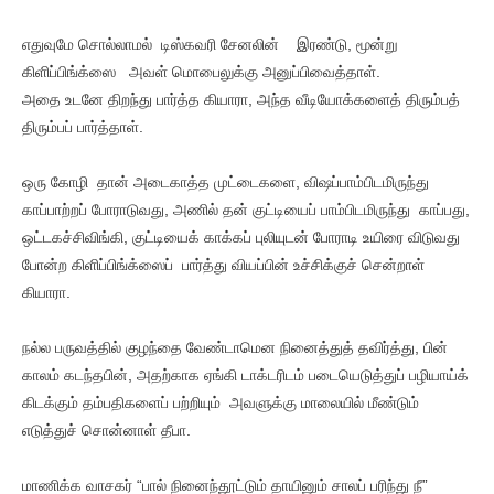
எதுவுமே சொல்லாமல் டிஸ்கவரி சேனலின் இரண்டு, மூன்று
கிளிப்பிங்க்ஸை அவள் மொபைலுக்கு அனுப்பிவைத்தாள்.
அதை உடனே திறந்து பார்த்த கியாரா, அந்த வீடியோக்களைத் திரும்பத்
திரும்பப் பார்த்தாள்.
ஒரு கோழி தான் அடைகாத்த முட்டைகளை, விஷப்பாம்பிடமிருந்து
காப்பாற்றப் போராடுவது, அணில் தன் குட்டியைப் பாம்பிடமிருந்து காப்பது,
ஒட்டகச்சிவிங்கி, குட்டியைக் காக்கப் புலியுடன் போராடி உயிரை விடுவது
போன்ற கிளிப்பிங்க்ஸைப் பார்த்து வியப்பின் உச்சிக்குச் சென்றாள்
கியாரா.
நல்ல பருவத்தில் குழந்தை வேண்டாமென நினைத்துத் தவிர்த்து, பின்
காலம் கடந்தபின், அதற்காக ஏங்கி டாக்டரிடம் படையெடுத்துப் பழியாய்க்
கிடக்கும் தம்பதிகளைப் பற்றியும் அவளுக்கு மாலையில் மீண்டும்
எடுத்துச் சொன்னாள் தீபா.
மாணிக்க வாசகர் “பால் நினைந்தூட்டும் தாயினும் சாலப் பரிந்து நீ”