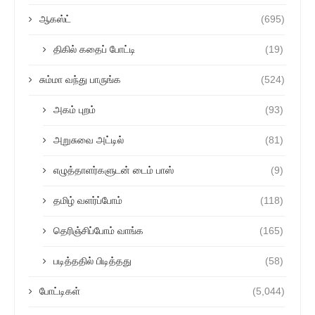
ஆகஸ்ட்
(695)
திகில் கதைப் போட்டி
(19)
சும்மா வந்து பாருங்க
(524)
அகம் புறம்
(93)
அறுசுவை அட்டில்
(81)
எழுத்தாளர்களுடன் டைம் பாஸ்
(9)
தமிழ் வளர்ப்போம்
(118)
தெரிஞ்சிப்போம் வாங்க
(165)
படித்ததில் பிடித்தது
(58)
போட்டிகள்
(5,044)