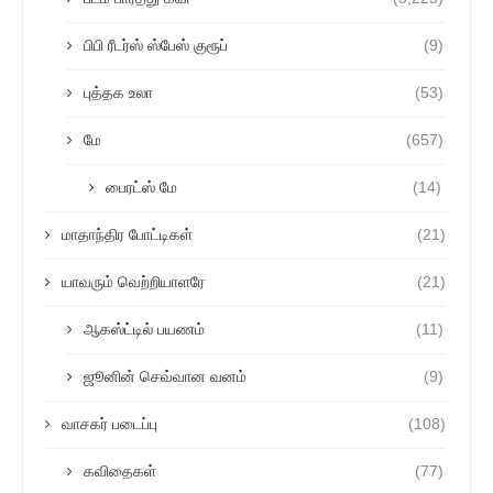
பிபி ரீடர்ஸ் ஸ்பேஸ் குரூப்
(9)
புத்தக உலா
(53)
மே
(657)
பைரட்ஸ் மே
(14)
மாதாந்திர போட்டிகள்
(21)
யாவரும் வெற்றியாளரே
(21)
ஆகஸ்ட்டில் பயணம்
(11)
ஜூனின் செவ்வான வனம்
(9)
வாசகர் படைப்பு
(108)
கவிதைகள்
(77)