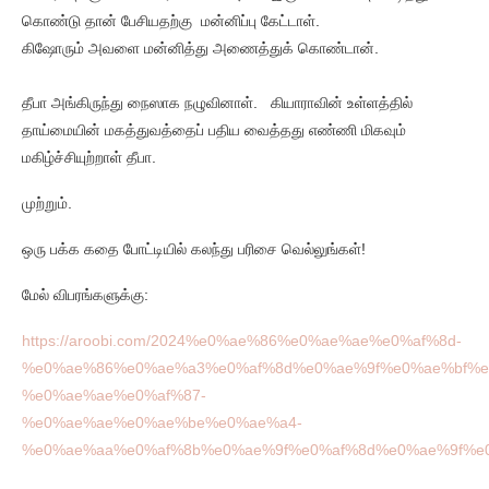
கொண்டு தான் பேசியதற்கு மன்னிப்பு கேட்டாள்.
கிஷோரும் அவளை மன்னித்து அணைத்துக் கொண்டான்.
தீபா அங்கிருந்து நைஸாக நழுவினாள். கியாராவின் உள்ளத்தில்
தாய்மையின் மகத்துவத்தைப் பதிய வைத்தது எண்ணி மிகவும்
மகிழ்ச்சியுற்றாள் தீபா.
முற்றும்.
ஒரு பக்க கதை போட்டியில் கலந்து பரிசை வெல்லுங்கள்!
மேல் விபரங்களுக்கு:
https://aroobi.com/2024%e0%ae%86%e0%ae%ae%e0%af%8d-
%e0%ae%86%e0%ae%a3%e0%af%8d%e0%ae%9f%e0%ae%bf%e
%e0%ae%ae%e0%af%87-
%e0%ae%ae%e0%ae%be%e0%ae%a4-
%e0%ae%aa%e0%af%8b%e0%ae%9f%e0%af%8d%e0%ae%9f%e0