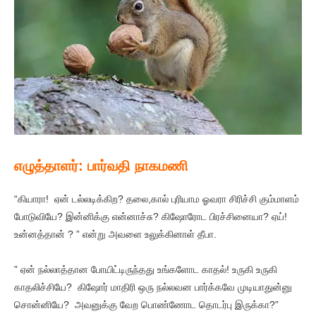
எழுத்தாளர்: பார்வதி நாகமணி
“கியாரா! ஏன் டல்லடிக்கிற? தலை,கால் புரியாம ஓவரா சிரிச்சி கும்மாளம்
போடுவியே? இன்னிக்கு என்னாச்சு? கிஷோரோட பிரச்சினையா? ஏய்!
உன்னத்தான் ? ” என்று அவளை உலுக்கினாள் தீபா.
” ஏன் நல்லாத்தான போயிட்டிருந்தது உங்களோட காதல்! உருகி உருகி
காதலிச்சியே? கிஷோர் மாதிரி ஒரு நல்லவன பார்க்கவே முடியாதுன்னு
சொன்னியே? அவனுக்கு வேற பொண்ணோட தொடர்பு இருக்கா?”