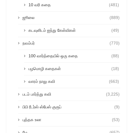
10 வரி கதை
(481)
ஜூலை
(889)
கடவுளிடம் ஐந்து கேள்விகள்
(49)
நவம்பர்
(770)
100 வார்த்தையில் ஒரு கதை
(88)
பழமொழி கதைகள்
(18)
வாரம் நாலு கவி
(663)
படம் பார்த்து கவி
(3,225)
பிபி ரீடர்ஸ் ஸ்பேஸ் குரூப்
(9)
புத்தக உலா
(53)
மே
(657)