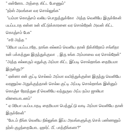
” என்னோட அத்தை கிட்ட பேசணும்”
“நர்ஸ் அவங்கள வர சொல்லுங்க”
“யம்மா கொஞ்சம் வலிய பொறுத்துக்கோ அத்த வெளியே இருக்கேன்
பயப்படாத என்ன உன் வீட்டுக்காரனை வர சொல்றேன் அவன் கிட்ட
கொஞ்சம் பேசு”
“சரி அத்த “
“பிரியா பயப்படாதே, நாங்க எல்லாம் வெளிய தான் நிக்கிறோம் சங்கீதா
உன் பக்கத்துல இருந்துக்குவா , இரு உங்க அம்மாவை வர சொல்றேன்”
“அத்த எல்லாரும் எதுக்கு அம்மா கிட்ட இப்படி சொல்றாங்க தைரியமா
இருன்னு?”
” ஏன்னா என் குட்டி செல்லம் அம்மா வயித்துக்குள்ள இருந்து வெளியே
வரணும்ல அதுக்குத்தான் செல்ல குட்டி அப்படி சொல்றாங்க இன்னும்
கொஞ்ச நேரத்துல நீ வெளியே வந்துருவ அப்ப நம்ம ஜாலியா
விளையாடலாம்”
” ஏ பிரியா பயப்படாதடி தைரியமா பெத்துட்டு வாடி அம்மா வெளியே தான்
இருக்கேன்”
“மேடம் நீங்க வெளிய நில்லுங்க இப்ப அவங்களுக்கு செக் பண்ணனும்
நர்ஸ் குழந்தையோட ஹார்ட் பீட் பாத்தீங்களா?”