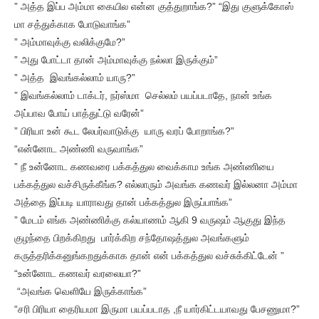
” அத்த இப்ப அம்மா கையில என்ன குத்துறாங்க?” “இது குளுக்கோஸ்
மா சத்துக்காக போடுவாங்க”
” அம்மாவுக்கு வலிக்குமே?”
” அது போட்டா தான் அம்மாவுக்கு நல்லா இருக்கும்”
” அத்த இவங்கல்லாம் யாரு?”
” இவங்கல்லாம் டாக்டர், நர்ஸ்மா செல்லம் பயப்படாதே, நான் உங்க
அப்பாவ போய் பாத்துட்டு வரேன்”
” பிரியா உன் கூட லேபர்வாடுக்கு யாரு வரப் போறாங்க?”
“என்னோட அண்ணி வருவாங்க”
” நீ உன்னோட கணவரை பக்கத்துல வைக்காம உங்க அண்ணியை
பக்கத்துல வச்சிருக்கீங்க? எல்லாரும் அவங்க கணவர் இல்லனா அம்மா
அத்தை இப்படி யாராவது தான் பக்கத்துல இருப்பாங்க”
” மேடம் எங்க அண்ணிக்கு கல்யாணம் ஆகி 9 வருஷம் ஆகுது இந்த
குழந்தை பிறக்கிறது பார்க்கிற சந்தோஷத்துல அவங்களும்
கருத்தரிக்கனுங்கறதுக்காக தான் என் பக்கத்துல வச்சுக்கிட்டேன் ”
“உன்னோட கணவர் வரலையா?”
“அவங்க வெளியே இருக்காங்க”
“சரி பிரியா தைரியமா இருமா பயப்படாத ,நீ யார்கிட்டயாவது பேசணுமா?”