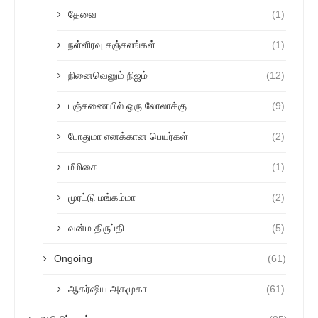
தேவை
(1)
நள்ளிரவு சஞ்சலங்கள்
(1)
நினைவெனும் நிஜம்
(12)
பஞ்சணையில் ஒரு லோலாக்கு
(9)
போதுமா எனக்கான பெயர்கள்
(2)
மீமிகை
(1)
முரட்டு மங்கம்மா
(2)
வன்ம திருப்தி
(5)
Ongoing
(61)
ஆகர்ஷிய அகமுகா
(61)