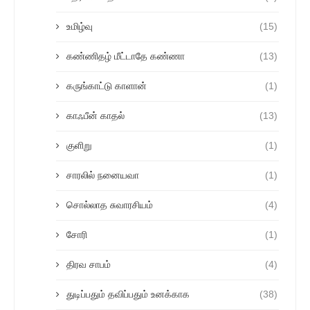
உமிழ்வு
(15)
கண்ணிதழ் மீட்டாதே கண்ணா
(13)
கருங்காட்டு காளான்
(1)
காஃபீன் காதல்
(13)
குளிறு
(1)
சாரலில் நனையவா
(1)
சொல்லாத சுவாரசியம்
(4)
சோரி
(1)
திரவ சாபம்
(4)
துடிப்பதும் தவிப்பதும் உனக்காக
(38)