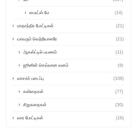
பைரட்ஸ் மே
(14)
மாதாந்திர போட்டிகள்
(21)
யாவரும் வெற்றியாளரே
(21)
ஆகஸ்ட்டில் பயணம்
(11)
ஜூனின் செவ்வான வனம்
(9)
வாசகர் படைப்பு
(108)
கவிதைகள்
(77)
சிறுகதைகள்
(30)
வார போட்டிகள்
(16)