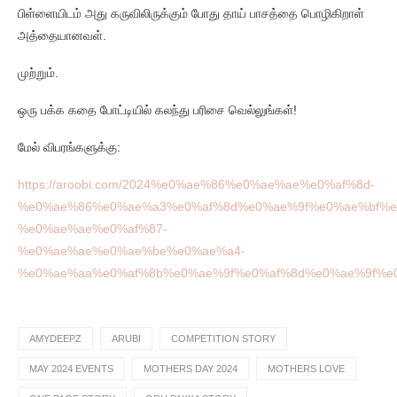
பிள்ளையிடம் அது கருவிலிருக்கும் போது தாய் பாசத்தை பொழிகிறாள்
அத்தையானவள்.
முற்றும்.
ஒரு பக்க கதை போட்டியில் கலந்து பரிசை வெல்லுங்கள்!
மேல் விபரங்களுக்கு:
https://aroobi.com/2024%e0%ae%86%e0%ae%ae%e0%af%8d-
%e0%ae%86%e0%ae%a3%e0%af%8d%e0%ae%9f%e0%ae%bf%e
%e0%ae%ae%e0%af%87-
%e0%ae%ae%e0%ae%be%e0%ae%a4-
%e0%ae%aa%e0%af%8b%e0%ae%9f%e0%af%8d%e0%ae%9f%e0
AMYDEEPZ
ARUBI
COMPETITION STORY
MAY 2024 EVENTS
MOTHERS DAY 2024
MOTHERS LOVE