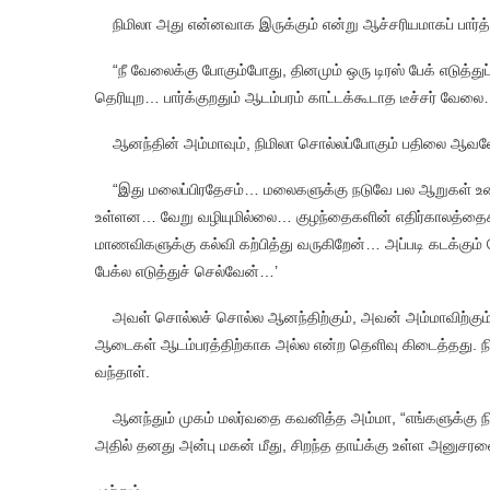
நிமிலா அது என்னவாக இருக்கும் என்று ஆச்சரியமாகப் பார்த
“நீ வேலைக்கு போகும்போது, தினமும் ஒரு டிரஸ் பேக் எடுத்த
தெரியுற… பார்க்குறதும் ஆடம்பரம் காட்டக்கூடாத டீச்சர் வேலை
ஆனந்தின் அம்மாவும், நிமிலா சொல்லப்போகும் பதிலை ஆவலோடு
“இது மலைப்பிரதேசம்… மலைகளுக்கு நடுவே பல ஆறுகள் உண்ட
உள்ளன… வேறு வழியுமில்லை… குழந்தைகளின் எதிர்காலத்தைக
மாணவிகளுக்கு கல்வி கற்பித்து வருகிறேன்… அப்படி கடக்கு
பேக்ல எடுத்துச் செல்வேன்…’
அவள் சொல்லச் சொல்ல ஆனந்திற்கும், அவன் அம்மாவிற்கும் சந்தே
ஆடைகள் ஆடம்பரத்திற்காக அல்ல என்ற தெளிவு கிடைத்தது. நி
வந்தாள்.
ஆனந்தும் முகம் மலர்வதை கவனித்த அம்மா, “எங்களுக்கு நிம
அதில் தனது அன்பு மகன் மீது, சிறந்த தாய்க்கு உள்ள அனுசர