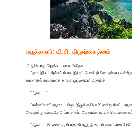
எழுத்தாளர்: வி.சி. கிருஷ்ணரத்னம்
அதுவொரு அழகிய மலைப்பிரதேசம்.
“நாம இப்ப பார்க்கப் போற இந்தப் பெண் நிமிலா நல்லா படிச்ச
வளைவில் கவனமாக காரை ஓட்டினான் ஆனந்த்.
“ஆனா…”
“என்னம்மா? ஆனா…ன்னு இழுக்குறீங்க?” என்று கேட்ட ஆனந்த
அவனுக்கு எல்லாமே அம்மாதான். அதனால், தாய்ச் சொல்லை தட
“ஆனா… வேலைக்கு போகும்போது, தினமும் ஒரு ‘டிரஸ் பேக்’ 