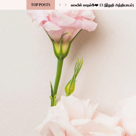
TOP POSTS
காஃபீன் காதல்☕❤️ 13 (இறுதி அத்தியாயம்)