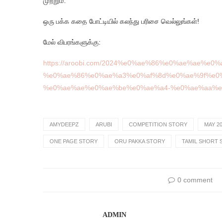
முற்றும்.
ஒரு பக்க கதை போட்டியில் கலந்து பரிசை வெல்லுங்கள்!
மேல் விபரங்களுக்கு:
https://aroobi.com/2024%e0%ae%86%e0%ae%ae%e0%
%e0%ae%86%e0%ae%a3%e0%af%8d%e0%ae%9f%e0%
%e0%ae%ae%e0%ae%be%e0%ae%a4-%e0%ae%aa%e0
AMYDEEPZ
ARUBI
COMPETITION STORY
MAY 2
ONE PAGE STORY
ORU PAKKA STORY
TAMIL SHORT 
0 comment
ADMIN