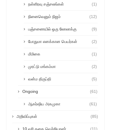
நள்ளிரவு சஞ்சலங்கள்
(1)
நினைவெனும் நிஜம்
(12)
பஞ்சணையில் ஒரு லோலாக்கு
(9)
போதுமா எனக்கான பெயர்கள்
(2)
மீமிகை
(1)
முரட்டு மங்கம்மா
(2)
வன்ம திருப்தி
(5)
Ongoing
(61)
ஆகர்ஷிய அகமுகா
(61)
அறிவிப்புகள்
(85)
10 வரி கதை வெற்றியாளர்
(11)