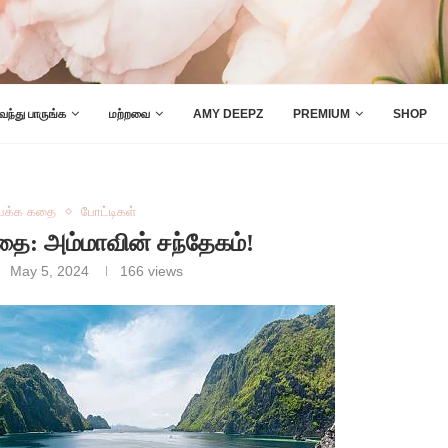
 வந்து பாருங்க
மற்றவை
AMY DEEPZ
PREMIUM
SHOP
 பக்க கதை
போட்டிகள்
கதை: அம்மாவின் சந்தேகம்!
May 5, 2024
166
views