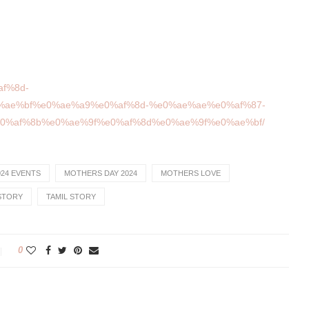
af%8d-
ae%bf%e0%ae%a9%e0%af%8d-%e0%ae%ae%e0%af%87-
%af%8b%e0%ae%9f%e0%af%8d%e0%ae%9f%e0%ae%bf/
024 EVENTS
MOTHERS DAY 2024
MOTHERS LOVE
STORY
TAMIL STORY
0