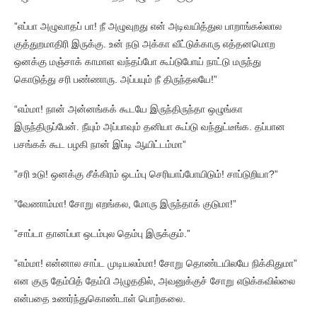
”எப்பா அழுவாதப் பா! நீ அழுவுறது என் அடிவயித்துல பாறாங்கல்லால
குத்துறமாதிரி இருக்கு. உன் நடு அக்கா வீட்டுக்காரு எத்தனமொற
ஒனக்கு மஞ்சாக் காமாள வந்தப்போ கூப்டுபோய் நாட்டு மருந்து
கொடுத்து சரி பண்ணாரு. அப்பயும் நீ திருந்தலயே!”
“எம்மா! நான் அன்னங்கக் கூடயே இருந்திருந்தா ஒழுங்கா
இருந்திருப்பேன். நீயும் அப்பாவும் தனியா கூப்டு வந்துட்டீங்க. தப்பான
பசங்கக் கூட பழகி நான் இப்டி ஆயிட்டம்மா”
”சரி உடு! ஒனக்கு சீக்கிரம் ஒடம்பு செரியாப்போயிடும்! சாப்டுறியா?”
”வேணாம்மா! சோறு எறங்கல, மோரு இருந்தாக் குடுமா!”
”சாப்டா தானப்பா ஒடம்புல தெம்பு இருக்கும்.”
”எம்மா! என்னால சாப்ட முடியலம்மா! சோறு தொண்டயிலயே நிக்கிதுமா”
என குரு தேம்பித் தேம்பி அழுததில், அவனுக்குச் சோறு எடுக்கவில்லை
என்பதை உணர்ந்துகொண்டாள் பொற்கலை.