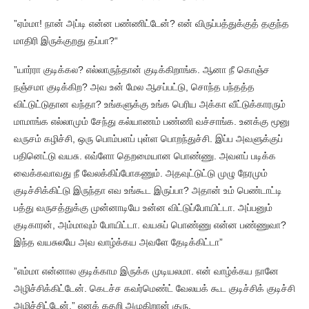
”ஏம்மா! நான் அப்டி என்ன பண்ணிட்டேன்? என் விருப்பத்துக்குத் தகுந்த
மாதிரி இருக்குறது தப்பா?“
”யார்ரா குடிக்கல? எல்லாருந்தான் குடிக்கிறாங்க. ஆனா நீ கொஞ்ச
நஞ்சமா குடிக்கிற? அவ உன் மேல ஆசப்பட்டு, சொந்த பந்தத்த
விட்டுட்டுதான வந்தா? உங்களுக்கு உங்க பெரிய அக்கா வீட்டுக்காரரும்
மாமாங்க எல்லாமும் சேந்து கல்யாணம் பண்ணி வச்சாங்க. உனக்கு மூனு
வருசம் கழிச்சி, ஒரு பொம்பளப் புள்ள பொறந்துச்சி. இப்ப அவளுக்குப்
பதினெட்டு வயசு. எவ்ளோ தெறமையான பொண்ணு. அவளப் படிக்க
வைக்கவாவது நீ வேலக்கிப்போகணும். அதவுட்டுட்டு முழு நேரமும்
குடிச்சிக்கிட்டு இருந்தா எவ உங்கூட இருப்பா? அதான் உம் பெண்டாட்டி
பத்து வருசத்துக்கு முன்னாடியே உன்ன விட்டுப்போயிட்டா. அப்பனும்
குடிகாரன், அம்மாவும் போயிட்டா. வயசுப் பொண்ணு என்ன பண்ணுவா?
இந்த வயசுலயே அவ வாழ்க்கய அவளே தேடிக்கிட்டா”
”எம்மா என்னால குடிக்காம இருக்க முடியலமா. என் வாழ்க்கய நானே
அழிச்சிக்கிட்டேன். கெடச்ச கவர்மெண்ட் வேலயக் கூட குடிச்சிக் குடிச்சி
அழிச்சிட்டேன்.” எனக் கதறி அழுகிறான் குரு.