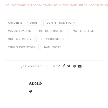
%e0%ae%aa%e0%af%8b%e0%ae%9f%e0%af%8d%e0%ae%9f%e0
AMYDEEPZ
ARUBI
COMPETITION STORY
MAY 2024 EVENTS
MOTHERS DAY 2024
MOTHERS LOVE
ONE PAGE STORY
ORU PAKKA STORY
TAMIL SHORT STORY
TAMIL STORY
0 comment
0
ADMIN