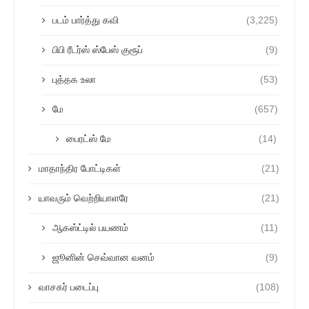
படம் பார்த்து கவி
(3,225)
பிபி ரீடர்ஸ் ஸ்பேஸ் குரூப்
(9)
புத்தக உலா
(53)
மே
(657)
பைரட்ஸ் மே
(14)
மாதாந்திர போட்டிகள்
(21)
யாவரும் வெற்றியாளரே
(21)
ஆகஸ்ட்டில் பயணம்
(11)
ஜூனின் செவ்வான வனம்
(9)
வாசகர் படைப்பு
(108)