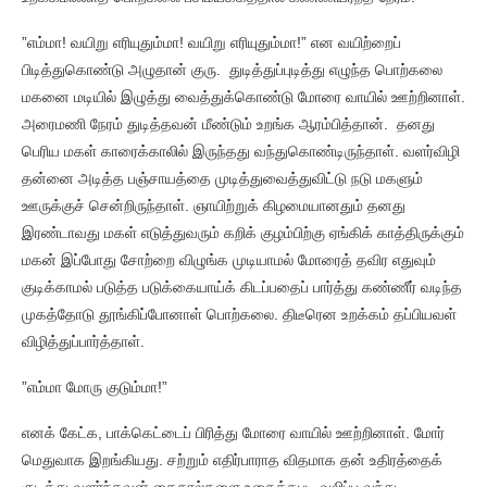
”எம்மா! வயிறு எரியுதும்மா! வயிறு எரியுதும்மா!” என வயிற்றைப்
பிடித்துகொண்டு அழுதான் குரு. துடித்துப்புடித்து எழுந்த பொற்கலை
மகனை மடியில் இழுத்து வைத்துக்கொண்டு மோரை வாயில் ஊற்றினாள்.
அரைமணி நேரம் துடித்தவன் மீண்டும் உறங்க ஆரம்பித்தான். தனது
பெரிய மகள் காரைக்காலில் இருந்தது வந்துகொண்டிருந்தாள். வளர்விழி
தன்னை அடித்த பஞ்சாயத்தை முடித்துவைத்துவிட்டு நடு மகளும்
ஊருக்குச் சென்றிருந்தாள். ஞாயிற்றுக் கிழமையானதும் தனது
இரண்டாவது மகள் எடுத்துவரும் கறிக் குழம்பிற்கு ஏங்கிக் காத்திருக்கும்
மகன் இப்போது சோற்றை விழுங்க முடியாமல் மோரைத் தவிர எதுவும்
குடிக்காமல் படுத்த படுக்கையாய்க் கிடப்பதைப் பார்த்து கண்ணீர் வடிந்த
முகத்தோடு தூங்கிப்போனாள் பொற்கலை. திடீரென உறக்கம் தப்பியவள்
விழித்துப்பார்த்தாள்.
”எம்மா மோரு குடும்மா!”
எனக் கேட்க, பாக்கெட்டைப் பிரித்து மோரை வாயில் ஊற்றினாள். மோர்
மெதுவாக இறங்கியது. சற்றும் எதிர்பாராத விதமாக தன் உதிரத்தைக்
குடித்து வளர்ந்தவன் கைகால்களை உதைத்தபடி வலிப்பு வந்து