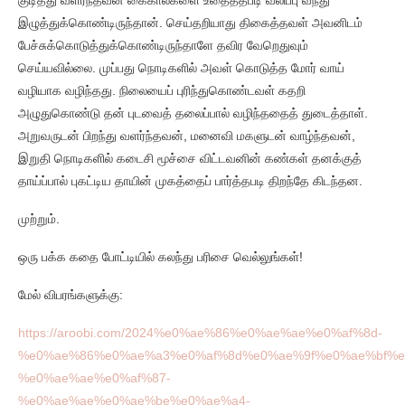
இழுத்துக்கொண்டிருந்தான். செய்தறியாது திகைத்தவள் அவனிடம்
பேச்சுக்கொடுத்துக்கொண்டிருந்தாளே தவிர வேறெதுவும்
செய்யவில்லை. முப்பது நொடிகளில் அவள் கொடுத்த மோர் வாய்
வழியாக வழிந்தது. நிலையைப் புரிந்துகொண்டவள் கதறி
அழுதுகொண்டு தன் புடவைத் தலைப்பால் வழிந்ததைத் துடைத்தாள்.
அறுவருடன் பிறந்து வளர்ந்தவன், மனைவி மகளுடன் வாழ்ந்தவன்,
இறுதி நொடிகளில் கடைசி மூச்சை விட்டவனின் கண்கள் தனக்குத்
தாய்ப்பால் புகட்டிய தாயின் முகத்தைப் பார்த்தபடி திறந்தே கிடந்தன.
முற்றும்.
ஒரு பக்க கதை போட்டியில் கலந்து பரிசை வெல்லுங்கள்!
மேல் விபரங்களுக்கு:
https://aroobi.com/2024%e0%ae%86%e0%ae%ae%e0%af%8d-
%e0%ae%86%e0%ae%a3%e0%af%8d%e0%ae%9f%e0%ae%bf%e
%e0%ae%ae%e0%af%87-
%e0%ae%ae%e0%ae%be%e0%ae%a4-