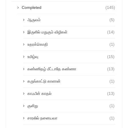
Completed
(145)
ஆருவம்
(5)
இருளில் மறுகும் விழிகள்
(14)
உதரக்கொதி
(1)
உமிழ்வு
(15)
கண்ணிதழ் மீட்டாதே கண்ணா
(13)
கருங்காட்டு காளான்
(1)
காஃபீன் காதல்
(13)
குளிறு
(1)
சாரலில் நனையவா
(1)