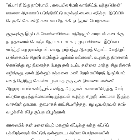
”எப்பா! நீ இரு நாம்போயி , கடையில மோர் வாங்கிட்டு வந்துடுறேன்”
மகனை ஆசுவாசப் படுத்திவிட்டு சுருக்குப்பையை எடுத்து இடுப்பில்
செருகிக்கொண்டு கடையை நோக்கி நடந்தாள் பொற்கலை.
குருவுக்கு இருப்புக் கொள்ளவில்லை. எந்நேரமும் சாராயக் கடைக்கு
நடந்தவனால் கொஞ்ச நேரம் கூட உட்கார முடியவில்லை. இடுப்பை
உயர்த்தி எழ முயன்றான். வயது நாற்பத்து ஆறைத் தொட்ட போதிலும்
படுக்கையில் சிறுநீர் கழிக்கும் பழக்கம் உள்ளவன். உடலுக்கு திறனைக்
கொடுத்து எழ நினைத்த போது தன் உடம்பு தன்னை மறந்து சிறு நிரைக்
கழித்தது. தான் இன்னும் எத்தனை மணி நேரம் உயிரோடு இருப்போம்
எனத் தெரிந்து கொள்ள முடியாத குரு தன் நிலையை எண்ணி
அழமுடியாமல் கனிந்துக் கனிந்து அழுதான். காலையிலிருந்து மோர்
மட்டுமே குடித்துக்கொண்டிருந்தவன் கழித்த சிறுநீர் பள்ளமாக இருந்த
வாசலின் ஓரமாக, குளமாகக் காட்சியளித்தது. எழ முயன்றவன் கால்
வழுக்கிக் கீழே குப்பற விழுந்தான்.
காலையில் தன் மனைவியும் மகளும் வீட்டிற்கு வந்து வீட்டுப்
பத்திரத்தைக் கேட்டுத் தன்னுடைய அம்மா பொற்கலையின்