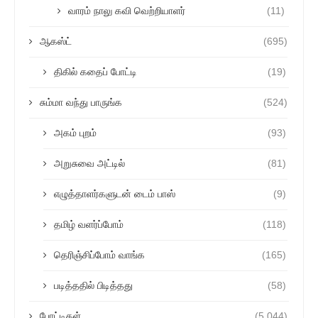
வாரம் நாலு கவி வெற்றியாளர்
(11)
ஆகஸ்ட்
(695)
திகில் கதைப் போட்டி
(19)
சும்மா வந்து பாருங்க
(524)
அகம் புறம்
(93)
அறுசுவை அட்டில்
(81)
எழுத்தாளர்களுடன் டைம் பாஸ்
(9)
தமிழ் வளர்ப்போம்
(118)
தெரிஞ்சிப்போம் வாங்க
(165)
படித்ததில் பிடித்தது
(58)
போட்டிகள்
(5,044)