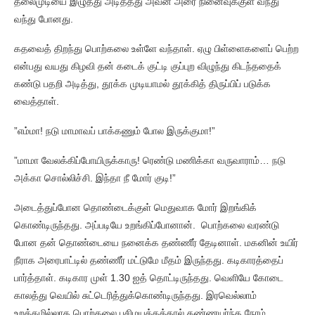
தலைமுடியை இழுத்து அடித்தது அவன் அரை நினைவுக்குள் வந்து
வந்து போனது.
கதவைத் திறந்து பொற்கலை உள்ளே வந்தாள். ஏழு பிள்ளைகளைப் பெற்ற
என்பது வயது கிழவி தன் கடைக் குட்டி குப்புற விழுந்து கிடந்ததைக்
கண்டு பதறி அடித்து, தூக்க முடியாமல் தூக்கித் திருப்பிப் படுக்க
வைத்தாள்.
”எம்மா! நடு மாமாவப் பாக்கணும் போல இருக்குமா!”
”மாமா வேலக்கிப்போயிருக்காரு! ரெண்டு மணிக்கா வருவாராம்… நடு
அக்கா சொல்லிச்சி. இந்தா நீ மோர் குடி!”
அடைத்துப்போன தொண்டைக்குள் மெதுவாக மோர் இறங்கிக்
கொண்டிருந்தது. அப்படியே உறங்கிப்போனான். பொற்கலை வரண்டு
போன தன் தொண்டையை நனைக்க தண்ணீர் தேடினாள். மகனின் உயிர்
நீராக அரைபாட்டில் தண்ணீர் மட்டுமே மீதம் இருந்தது. கடிகாரத்தைப்
பார்த்தாள். கடிகார முள் 1.30 ஐத் தொட்டிருந்தது. வெளியே கோடை
காலத்து வெயில் சுட்டெரித்துக்கொண்டிருந்தது. இரவெல்லாம்
உறக்கமில்லாத பொற்கலை பசிமயக்கத்தால் கண்ணயர்ந்த நேரம்.