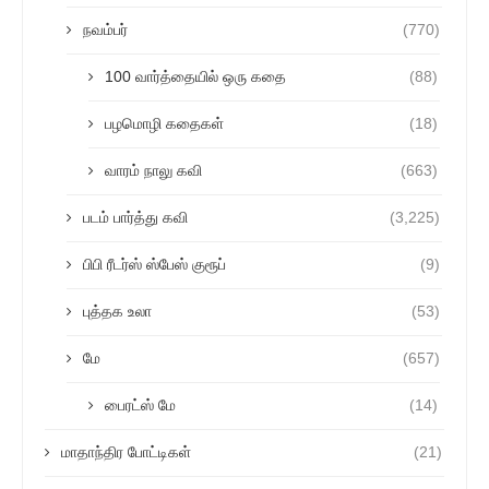
நவம்பர்
(770)
100 வார்த்தையில் ஒரு கதை
(88)
பழமொழி கதைகள்
(18)
வாரம் நாலு கவி
(663)
படம் பார்த்து கவி
(3,225)
பிபி ரீடர்ஸ் ஸ்பேஸ் குரூப்
(9)
புத்தக உலா
(53)
மே
(657)
பைரட்ஸ் மே
(14)
மாதாந்திர போட்டிகள்
(21)