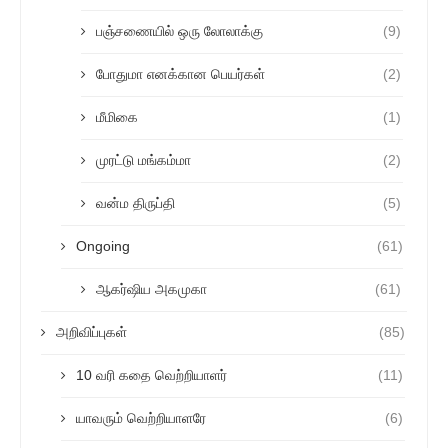
பஞ்சணையில் ஒரு லோலாக்கு
(9)
போதுமா எனக்கான பெயர்கள்
(2)
மீமிகை
(1)
முரட்டு மங்கம்மா
(2)
வன்ம திருப்தி
(5)
Ongoing
(61)
ஆகர்ஷிய அகமுகா
(61)
அறிவிப்புகள்
(85)
10 வரி கதை வெற்றியாளர்
(11)
யாவரும் வெற்றியாளரே
(6)