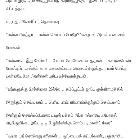
அவள் இருக்கும் ஊத்துக்காடு கிராமத்துக்கும் இடைப்பாடிக்கும்
கிட்டத்தட்ட
எழுபது கிலோமீட்டர் தொலைவு.
“என்ன பிருந்தா… என்ன செய்யப் போறே?”என்றான் அவள் கணவன்
மோகன்.
“என்னங்க இது கேள்வி… போய்ச் சேரவேண்டியதுதான்… கவர்ன்மென்ட்
போஸ்டிங்…சல்லிக் காசு செலவில்லாம கெடைச்சிருக்கு… யார் செய்த
புண்ணியமோ..”என்றாள் புதிய உத்வேகத்துடன்.
“உங்களுக்கு பிரச்சினை இல்லே… கம்ப்யூட்டர் ஜாப்.. குக்கிராமத்தில்
இருந்தும் செய்யலாம்… பெரிய பாஷ் ஏரியாவிலிருந்தும் செய்யலாம்
இன்னும் சொல்லப்போனா டவுன் பக்கம் நீங்க நல்லாவே ஃபோகஸ்
ஆயிருவீங்க.. இப்ப டி.டி.பி ஒர்க்ஸ்க்கு ரொம்ப டிமாண்ட் வேற”
“ஆமா…நீ சொல்றது சரிதான்… மூட்டையக் கட்டவேண்டியதுதான்..