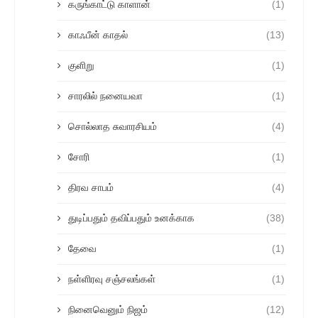
கருங்காட்டு காளான்
(1)
காஃபீன் காதல்
(13)
குளிறு
(1)
சாரலில் நனையவா
(1)
சொல்லாத சுவாரசியம்
(4)
சோரி
(1)
திரவ சாபம்
(4)
துடிப்பதும் தவிப்பதும் உனக்காக
(38)
தேவை
(1)
நள்ளிரவு சஞ்சலங்கள்
(1)
நினைவெனும் நிஜம்
(12)