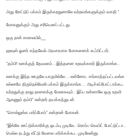
அது ரோட்டுப் பக்கம் இருக்கறதுனாலே வர்றவங்களுக்கும் வசதி “
மோகனுக்கும் அது சரியெனப் பட்டது.
ஒரு நாள் காலையில்__
ஹவுஸ் ஓனர் கந்தவேல் அவசரமாக மோகனைக் கூப்பிட்டார்.
“தம்பி! உனக்குத் தேவலாம்…இத்தனை உறவுக்காரர் இருக்காங்க..
எனக்கு இந்த ஊருலே யாருமில்லே… என்னோட சங்காத்தப்பட்டவங்க
எல்லாமே திருநெல்வேலி பக்கம் இருக்காங்க… அடிச்சுப்போட்டாக்கூட
வர்றதுக்கு நாலு நாளைக்கு மேலாகவும்.. இப்ப உன்னாலே ஒரு உதவி
ஆகணும் தம்பி” என்றார் தயக்கத்துடன்.
“சொல்லுங்க பார்ப்போம்” என்றான் மோகன்.
“இங்கே ஊட்டுக்காரிக்கு ஒடம்பு முடிலே.. ரொம்ப வெயிட் போட்டுட்டா..
மெல்ல நடந்து வீட்டு வேலை பார்க்கக்கூட முடிலேன்னு