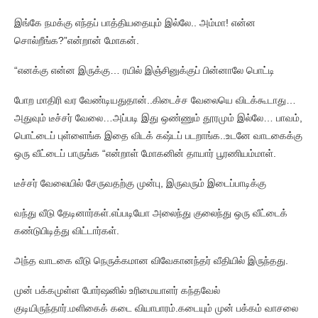
இங்கே நமக்கு எந்தப் பாத்தியதையும் இல்லே.. அம்மா! என்ன
சொல்றீங்க?”என்றான் மோகன்.
“எனக்கு என்ன இருக்கு… ரயில் இஞ்சினுக்குப் பின்னாலே பொட்டி
போற மாதிரி வர வேண்டியதுதான்..கிடைச்ச வேலையெ விடக்கூடாது…
அதுவும் டீச்சர் வேலை…அப்படி இது ஒண்ணும் தூரமும் இல்லே… பாவம்,
பொட்டைப் புள்ளைங்க இதை விடக் கஷ்டப் படறாங்க..உடனே வாடகைக்கு
ஒரு வீட்டைப் பாருங்க “என்றாள் மோகனின் தாயார் பூரணியம்மாள்.
டீச்சர் வேலையில் சேருவதற்கு முன்பு, இருவரும் இடைப்பாடிக்கு
வந்து வீடு தேடினார்கள்.எப்படியோ அலைந்து குலைந்து ஒரு வீட்டைக்
கண்டுபிடித்து விட்டார்கள்.
அந்த வாடகை வீடு நெருக்கமான விவேகானந்தர் வீதியில் இருந்தது.
முன் பக்கமுள்ள போர்ஷனில் உரிமையாளர் கந்தவேல்
குடியிருந்தார்.மளிகைக் கடை வியாபாரம்.கடையும் முன் பக்கம் வாசலை