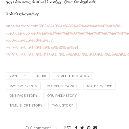
ஒரு பக்க கதை போட்டியில் கலந்து பரிசை வெல்லுங்கள்!
மேல் விபரங்களுக்கு:
https://aroobi.com/2024%e0%ae%86%e0%ae%ae%e0%af%8d-
%e0%ae%86%e0%ae%a3%e0%af%8d%e0%ae%9f%e0%ae%bf%e
%e0%ae%ae%e0%af%87-
%e0%ae%ae%e0%ae%be%e0%ae%a4-
%e0%ae%aa%e0%af%8b%e0%ae%9f%e0%af%8d%e0%ae%9f%e0
AMYDEEPZ
ARUBI
COMPETITION STORY
MAY 2024 EVENTS
MOTHERS DAY 2024
MOTHERS LOVE
ONE PAGE STORY
ORU PAKKA STORY
TAMIL SHORT STORY
TAMIL STORY
0 comment
0