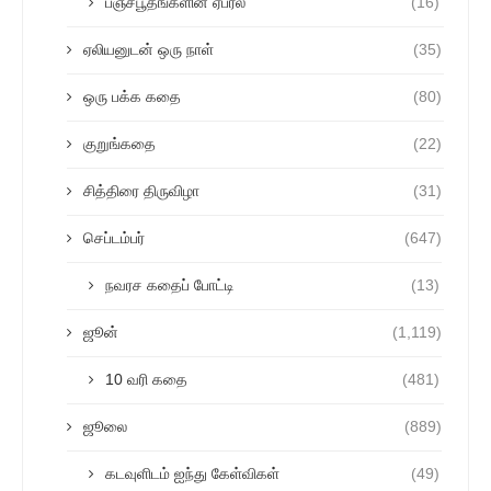
பஞ்சபூதங்களின் ஏப்ரல்
(16)
ஏலியனுடன் ஒரு நாள்
(35)
ஒரு பக்க கதை
(80)
குறுங்கதை
(22)
சித்திரை திருவிழா
(31)
செப்டம்பர்
(647)
நவரச கதைப் போட்டி
(13)
ஜூன்
(1,119)
10 வரி கதை
(481)
ஜூலை
(889)
கடவுளிடம் ஐந்து கேள்விகள்
(49)