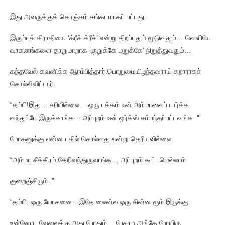
இது அவருக்குக் கொஞ்சம் சங்கடமாகப் பட்டது.
இரும்புக் கிராதியை ‘க்ரீச் க்ரீச்’ என்று திறப்பதும் மூடுவதும்… வெளியே
வாகனங்களை தாறுமாறாக ‘குறுக்கே மறுக்கே’ நிறுத்துவதும்…
கந்தவேல் கவனிக்க ஆரம்பித்தார்.பொறுமையிழந்தவராய் கறாராகச்
சொல்லிவிட்டார்.
“தம்பி!இது… சரியில்லை… ஒரு பக்கம் உன் அம்மாவைப் பார்க்க
வந்துட்டே இருக்காங்க… அப்புறம் உன் ஒர்க்ஸ் சம்பந்தப்பட்டவங்க..”
மோகனுக்கு என்ன பதில் சொல்வது என்று தெரியவில்லை.
“அம்மா சீக்கிரம் தேறிவந்துருவாங்க… அப்புறம் கூட்டமெல்லாம்
குறைஞ்சிரும்..”
“தம்பி, ஒரு யோசனை…இதே லைன்ல ஒரு சின்ன ரூம் இருக்கு..
உன்னோட வேலைக்கு அது போதும்… பேசாம அங்கே போயிரு..