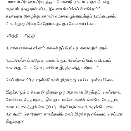
மாமனார் அவளை அழைத்துக் கொண்டு பூங்காவுக்குச் சென்று
வருவார். நாலு நாள் எப்படி இவளை மேய்க்கப் போகிறோம்?
கணவரை அழைத்து கொண்டு மாலை பூங்காவுக்குப் போய்விடலாம்.
அங்கிருந்து அப்படியே ஹோட்டலுக்குப் போய் சாப்பிடலாம்.
“கீர்த்தி… கீர்த்தி”
யோசனைகளை எல்லாம் கலைத்துப் போட்டது கணவரின் குரல்.
“ஒடம்பெல்லாம் சுடுதுடி. கைகால் மூட்டுலெல்லாம் பேய் வலி. வாய்
கசக்குது. டெம்பரேச்சர் எவ்ளோ இருக்குன்னு பாரேன்…”
வெப்பநிலை 99 ஃபாரன்ஹீட்தான் இருந்தது. பயப்பட ஒன்றுமில்லை.
இருந்தாலும் அத்தை இருந்தால் ஒரு ஆதரவாக இருக்கும். வெற்றிலை,
வேப்பிலை, சித்தரத்தை இன்னும் என்னென்னவெல்லாமோ சேர்த்துக்
கஷாயம் வைத்துக் கொடுப்பார். விரளி மஞ்சளைக் கருக்கிப் புகை
போடுவார். கொரோனா காலங்களில் அவர் இருந்தது எவ்வளவு தெம்பாக
இருந்தது?