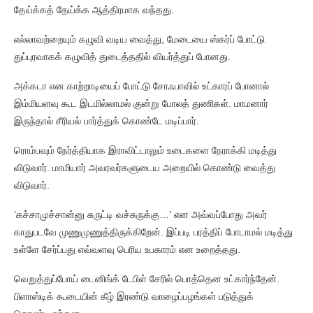
தேய்க்கத் தேய்க்க ஆத்திரமாக வந்தது.
எல்லாவற்றையும் கழுவி வடிய வைத்து, மேடையை ஸ்கர்ப் போட்டு
துப்புரவாகக் கழுவித் துடைத்ததில் வியர்த்துப் போனது.
அக்கடா என காற்றாடியைப் போட்டு சோஃபாவில் உட்காரப் போனால்
இம்மியளவு கூட இடமில்லாமல் குன்று போலத் துணிகள். மாமனார்
இருந்தால் சீரியல் பார்த்துக் கொண்டே மடிப்பார்.
ரொம்பவும் நேர்த்தியாக இராவிட்டாலும் உடைகளை நேராக்கி மடித்து
விடுவார். மாமியார் அவரவர்களுடைய அறையில் கொண்டு வைத்து
விடுவார்.
‘கச்சாமுச்சான்னு சுருட்டி வச்சுருக்கு…’ என அவ்வப்போது அவர்
காதுபடவே முணுமுணுத்திருக்கிறேன். இப்படி பரத்திப் போடாமல் மடித்து
உள்ளே சேர்ப்பது எவ்வளவு பெரிய உபகாரம் என உறைத்தது.
வெறுத்துப்போய் டைனிங்க் டேபிள் சேரில் பொத்தென உட்கார்ந்தேன்.
பிளாஸ்டிக் கூடையின் கீழ் இரண்டு வாழைப்பழங்கள் படுத்துக்