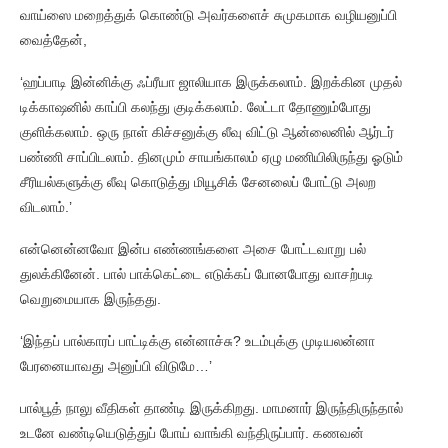
வாய்ஸை மறைத்துக் கொண்டு அவர்களைச் சுமுகமாக வழியனுப்பி
வைத்தேன்,
‘ஹப்பாடி இன்னிக்கு ஃப்ரீயா ஜாலியாக இருக்கலாம். இறக்கின முதல்
டிக்காஷனில் காப்பி கலந்து குடிக்கலாம். லேட்டா தோணும்போது
குளிக்கலாம். ஒரு நாள் கிச்சனுக்கு லீவு விட்டு ஆன்லைனில் ஆர்டர்
பண்ணி சாப்பிடலாம். தினமும் சாயங்காலம் ஏழு மணியிலிருந்து ஓடும்
சீரியல்களுக்கு லீவு கொடுத்து மியூசிக் சேனலைப் போட்டு அலற
விடலாம்.’
என்னென்னவோ இன்ப எண்ணங்களை அசை போட்டவாறு பல்
துலக்கினேன். பால் பாக்கெட்டை எடுக்கப் போனபோது வாசற்படி
வெறுமையாக இருந்தது.
‘இந்தப் பால்காரப் பாட்டிக்கு என்னாச்சு? உடம்புக்கு முடியலன்னா
பேரனையாவது அனுப்பி விடுமே…’
பால்பூத் நாலு வீதிகள் தாண்டி இருக்கிறது. மாமனார் இருந்திருந்தால்
உடனே வண்டியெடுத்துப் போய் வாங்கி வந்திருப்பார். கணவன்