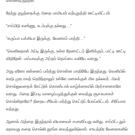
கொண்டிருந்தன.
நேற்று குழந்தைக்கு அதை மாமியார் வற்புறுத்தி ஊட்டிவிட்டார்.
“சாப்பிடு கண்ணு, உடம்புக்கு நல்லது…”
“கருப்பா யக்கியா இருக்கு. வேணாம் பாத்தி…”
“வெளிலதான் அப்டி இருக்கு, உள்ள தேனாட்டம் இனிக்கும், பாட்டி ஊட்டி
விடுறேன். பாப்பாவுக்கு அப்றம் தொப்பை வலியே வராது.”
அது ஏனோ என்னைப் பார்த்து சொன்ன மாதிரியே இருந்தது. வெளியில்
கரடு முரடாகத் தெரிந்தாலும் உள்ளே மனசுக்குள் மிக நல்லவர். அவர்
சொல்லுவதைக் கேட்டுக் கொண்டால் வாழ்க்கையில் பிரச்சனைகளே
வராது. அதை இப்படி வாழைப்பழத்துக்குள் வைத்து சூசகமாகச்
சொல்கிறாரோ? நிறைய சீரியல் பார்த்து கெட்டுப் போய்விட்டார். சிரிப்பாக
வந்தது.
ஆனால் அத்தை இருந்தால் வியாவைச் சமாளிப்பது எளிது. சாப்பிட்டதும்
ஏதாவது கதை சொல்லி தூங்க வைத்துவிடுவார். சாயந்திர வேளைகளில்