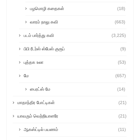
பழமொழி கதைகள்
(18)
வாரம் நாலு கவி
(663)
படம் பார்த்து கவி
(3,225)
பிபி ரீடர்ஸ் ஸ்பேஸ் குரூப்
(9)
புத்தக உலா
(53)
மே
(657)
பைரட்ஸ் மே
(14)
மாதாந்திர போட்டிகள்
(21)
யாவரும் வெற்றியாளரே
(21)
ஆகஸ்ட்டில் பயணம்
(11)