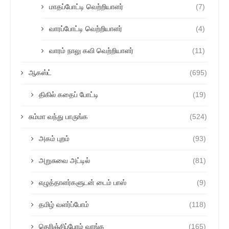
மாதப்போட்டி வெற்றியாளர்
(7)
வாரப்போட்டி வெற்றியாளர்
(4)
வாரம் நாலு கவி வெற்றியாளர்
(11)
ஆகஸ்ட்
(695)
திகில் கதைப் போட்டி
(19)
சும்மா வந்து பாருங்க
(524)
அகம் புறம்
(93)
அறுசுவை அட்டில்
(81)
எழுத்தாளர்களுடன் டைம் பாஸ்
(9)
தமிழ் வளர்ப்போம்
(118)
தெரிஞ்சிப்போம் வாங்க
(165)