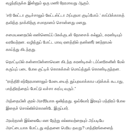
எழுந்திருக்க இன்னும் ஒரு மணி நேரமாவது ஆகும்.
‘சரி லேட்டா குடிச்சாலும் லேட்டஸ்ட்டா அப்புறமா குடிப்போம்.’ காப்பிக்காகத்
தவித்த நாக்கிற்கு சமாதானம் சொன்னது மனது.
சமையலறையில் எண்ணெய்ப் பிசுக்குடன் தோசைக் கல்லும், கரண்டியும்
வரவேற்றன. வழித்துப் போட்ட மாவு ஏனத்தில் தண்ணீர் ஊற்றாமல்
காய்ந்து கிடந்தது.
தொட்டியில் கன்னாபின்னாவென கிடந்த கரண்டிகள் டம்ப்ளரிகளின் மேல்
கருப்புப் படை போல குட்டிக் கொசுக்கள் மொய்த்துக் கொண்டிருந்தன.
“ராத்திரி எந்நேரமானாலும் மேடையைத் துப்புரவாக்காம படுக்கக் கூடாது,
பாத்திரத்தைப் போட்டு வச்சா கரப்பு வரும்.”
அத்தையின் குரல் அசரீரியாக ஒலித்தது. ஒவ்வோர் இரவும் மந்திரம் போல
இதைச் சொல்லிக்கொண்டே இருப்பார்.
அவர்தான் இல்லையே என நேற்று எல்லாவற்றையும் அப்படியே
அசட்டையாக போட்டது எத்தனை பெரிய தவறு? பாத்திரங்களைத்