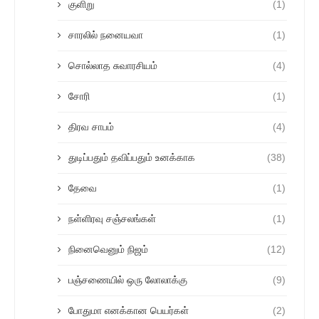
குளிறு
(1)
சாரலில் நனையவா
(1)
சொல்லாத சுவாரசியம்
(4)
சோரி
(1)
திரவ சாபம்
(4)
துடிப்பதும் தவிப்பதும் உனக்காக
(38)
தேவை
(1)
நள்ளிரவு சஞ்சலங்கள்
(1)
நினைவெனும் நிஜம்
(12)
பஞ்சணையில் ஒரு லோலாக்கு
(9)
போதுமா எனக்கான பெயர்கள்
(2)