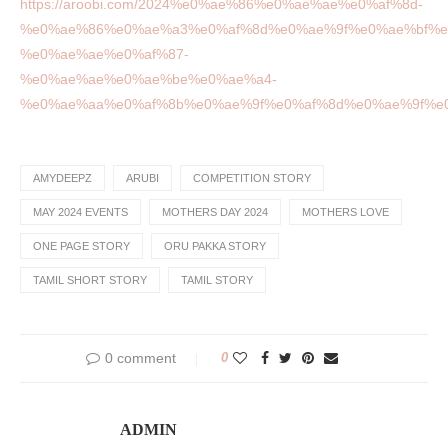
https://aroobi.com/2024%e0%ae%86%e0%ae%ae%e0%af%8d-
%e0%ae%86%e0%ae%a3%e0%af%8d%e0%ae%9f%e0%ae%bf%e
%e0%ae%ae%e0%af%87-
%e0%ae%ae%e0%ae%be%e0%ae%a4-
%e0%ae%aa%e0%af%8b%e0%ae%9f%e0%af%8d%e0%ae%9f%e0
AMYDEEPZ
ARUBI
COMPETITION STORY
MAY 2024 EVENTS
MOTHERS DAY 2024
MOTHERS LOVE
ONE PAGE STORY
ORU PAKKA STORY
TAMIL SHORT STORY
TAMIL STORY
0 comment
0
ADMIN