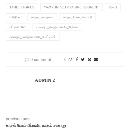
TAMIL_STORIES
YAVARUM_VETRIYALARE_SEGMENT
அரூபி
எமிதீப்ஸ்
காதல்_கதைகள்
காதல்_பேசும்_பிப்ரவரி
பிப்ரவரி2025
யாவரும்_வெற்றியாளரே_அங்கம்
யாவரும்_வெற்றியாளரே_போட்டிகள்
0 comment
0
ADMIN 2
previous post
காதல் பேசும் பிப்ரவரி: காதல் சாகாது