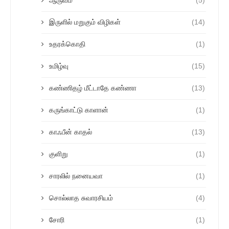
ஆருவம்
(5)
இருளில் மறுகும் விழிகள்
(14)
உதரக்கொதி
(1)
உமிழ்வு
(15)
கண்ணிதழ் மீட்டாதே கண்ணா
(13)
கருங்காட்டு காளான்
(1)
காஃபீன் காதல்
(13)
குளிறு
(1)
சாரலில் நனையவா
(1)
சொல்லாத சுவாரசியம்
(4)
சோரி
(1)