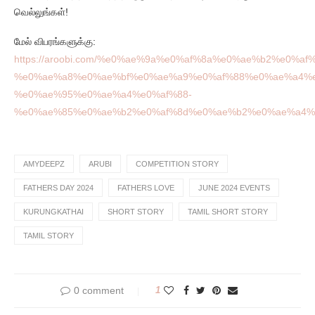
வெல்லுங்கள்!
மேல் விபரங்களுக்கு:
https://aroobi.com/%e0%ae%9a%e0%af%8a%e0%ae%b2%e0%af
%e0%ae%a8%e0%ae%bf%e0%ae%a9%e0%af%88%e0%ae%a4%e
%e0%ae%95%e0%ae%a4%e0%af%88-
%e0%ae%85%e0%ae%b2%e0%af%8d%e0%ae%b2%e0%ae%a4%e
AMYDEEPZ
ARUBI
COMPETITION STORY
FATHERS DAY 2024
FATHERS LOVE
JUNE 2024 EVENTS
KURUNGKATHAI
SHORT STORY
TAMIL SHORT STORY
TAMIL STORY
0 comment
1