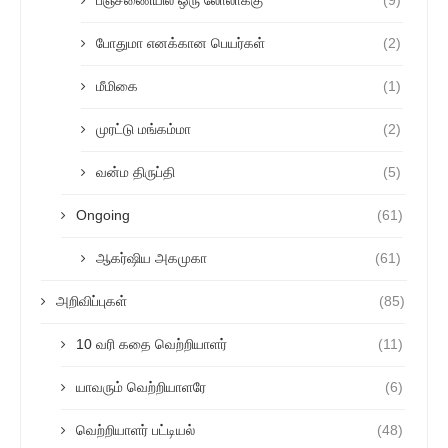
பஞ்சணையில் ஒரு லோலாக்கு
(9)
போதுமா எனக்கான பெயர்கள்
(2)
மீமிகை
(1)
முரட்டு மங்கம்மா
(2)
வன்ம திருப்தி
(5)
Ongoing
(61)
ஆகர்ஷிய அகமுகா
(61)
அறிவிப்புகள்
(85)
10 வரி கதை வெற்றியாளர்
(11)
யாவரும் வெற்றியாளரே
(6)
வெற்றியாளர் பட்டியல்
(48)