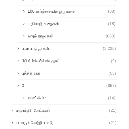
100 வார்த்தையில் ஒரு கதை
(88)
பழமொழி கதைகள்
(18)
வாரம் நாலு கவி
(663)
படம் பார்த்து கவி
(3,225)
பிபி ரீடர்ஸ் ஸ்பேஸ் குரூப்
(9)
புத்தக உலா
(53)
மே
(657)
பைரட்ஸ் மே
(14)
மாதாந்திர போட்டிகள்
(21)
யாவரும் வெற்றியாளரே
(21)