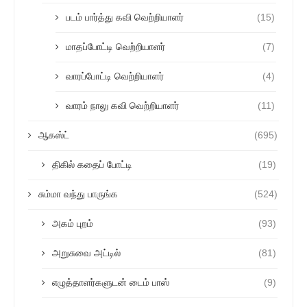
படம் பார்த்து கவி வெற்றியாளர்
(15)
மாதப்போட்டி வெற்றியாளர்
(7)
வாரப்போட்டி வெற்றியாளர்
(4)
வாரம் நாலு கவி வெற்றியாளர்
(11)
ஆகஸ்ட்
(695)
திகில் கதைப் போட்டி
(19)
சும்மா வந்து பாருங்க
(524)
அகம் புறம்
(93)
அறுசுவை அட்டில்
(81)
எழுத்தாளர்களுடன் டைம் பாஸ்
(9)