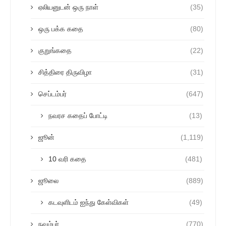
ஏலியனுடன் ஒரு நாள்
(35)
ஒரு பக்க கதை
(80)
குறுங்கதை
(22)
சித்திரை திருவிழா
(31)
செப்டம்பர்
(647)
நவரச கதைப் போட்டி
(13)
ஜூன்
(1,119)
10 வரி கதை
(481)
ஜூலை
(889)
கடவுளிடம் ஐந்து கேள்விகள்
(49)
நவம்பர்
(770)