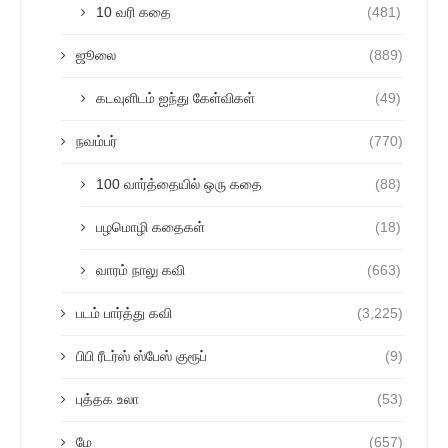
10 வரி கதை
(481)
ஜூலை
(889)
கடவுளிடம் ஐந்து கேள்விகள்
(49)
நவம்பர்
(770)
100 வார்த்தையில் ஒரு கதை
(88)
பழமொழி கதைகள்
(18)
வாரம் நாலு கவி
(663)
படம் பார்த்து கவி
(3,225)
பிபி ரீடர்ஸ் ஸ்பேஸ் குரூப்
(9)
புத்தக உலா
(53)
மே
(657)