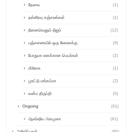
தேவை
(1)
நள்ளிரவு சஞ்சலங்கள்
(1)
நினைவெனும் நிஜம்
(12)
பஞ்சணையில் ஒரு லோலாக்கு
(9)
போதுமா எனக்கான பெயர்கள்
(2)
மீமிகை
(1)
முரட்டு மங்கம்மா
(2)
வன்ம திருப்தி
(5)
Ongoing
(61)
ஆகர்ஷிய அகமுகா
(61)
அறிவிப்புகள்
(85)