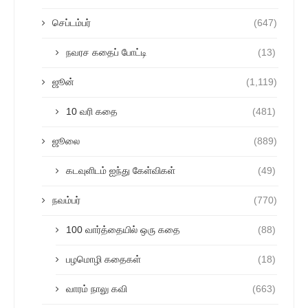
செப்டம்பர்
(647)
நவரச கதைப் போட்டி
(13)
ஜூன்
(1,119)
10 வரி கதை
(481)
ஜூலை
(889)
கடவுளிடம் ஐந்து கேள்விகள்
(49)
நவம்பர்
(770)
100 வார்த்தையில் ஒரு கதை
(88)
பழமொழி கதைகள்
(18)
வாரம் நாலு கவி
(663)