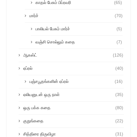
காதல் பேசும் பிப்ரவரி
(65)
மார்ச்
(70)
பாலியல் பேசும் மார்ச்
(5)
வஞ்சி சொல்லும் கதை
(7)
ஆகஸ்ட்
(126)
ஏப்ரல்
(40)
பஞ்சபூதங்களின் ஏப்ரல்
(16)
ஏலியனுடன் ஒரு நாள்
(35)
ஒரு பக்க கதை
(80)
குறுங்கதை
(22)
சித்திரை திருவிழா
(31)