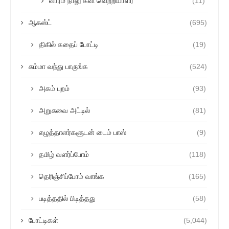
வாரம் நாலு கவி வெற்றியாளர்
(11)
ஆகஸ்ட்
(695)
திகில் கதைப் போட்டி
(19)
சும்மா வந்து பாருங்க
(524)
அகம் புறம்
(93)
அறுசுவை அட்டில்
(81)
எழுத்தாளர்களுடன் டைம் பாஸ்
(9)
தமிழ் வளர்ப்போம்
(118)
தெரிஞ்சிப்போம் வாங்க
(165)
படித்ததில் பிடித்தது
(58)
போட்டிகள்
(5,044)