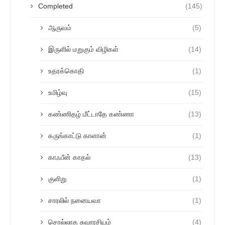
Completed
(145)
ஆருவம்
(5)
இருளில் மறுகும் விழிகள்
(14)
உதரக்கொதி
(1)
உமிழ்வு
(15)
கண்ணிதழ் மீட்டாதே கண்ணா
(13)
கருங்காட்டு காளான்
(1)
காஃபீன் காதல்
(13)
குளிறு
(1)
சாரலில் நனையவா
(1)
சொல்லாத சுவாரசியம்
(4)