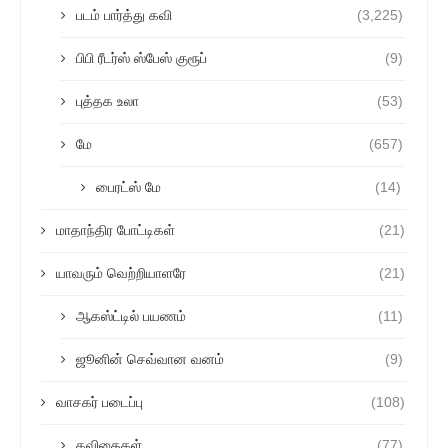
படம் பார்த்து கவி
(3,225)
பிபி ரீடர்ஸ் ஸ்பேஸ் குரூப்
(9)
புத்தக உலா
(53)
மே
(657)
பைரட்ஸ் மே
(14)
மாதாந்திர போட்டிகள்
(21)
யாவரும் வெற்றியாளரே
(21)
ஆகஸ்ட்டில் பயணம்
(11)
ஜூனின் செவ்வான வனம்
(9)
வாசகர் படைப்பு
(108)
கவிதைகள்
(77)