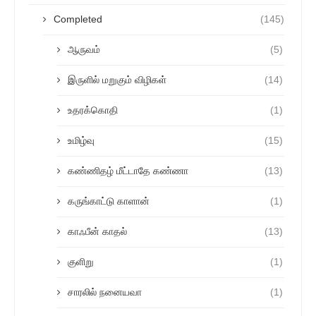
Completed
(145)
ஆருவம்
(5)
இருளில் மறுகும் விழிகள்
(14)
உதரக்கொதி
(1)
உமிழ்வு
(15)
கண்ணிதழ் மீட்டாதே கண்ணா
(13)
கருங்காட்டு காளான்
(1)
காஃபீன் காதல்
(13)
குளிறு
(1)
சாரலில் நனையவா
(1)