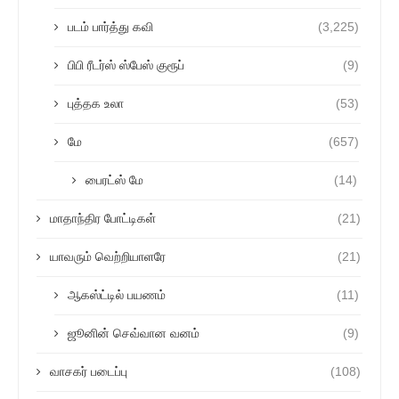
படம் பார்த்து கவி
(3,225)
பிபி ரீடர்ஸ் ஸ்பேஸ் குரூப்
(9)
புத்தக உலா
(53)
மே
(657)
பைரட்ஸ் மே
(14)
மாதாந்திர போட்டிகள்
(21)
யாவரும் வெற்றியாளரே
(21)
ஆகஸ்ட்டில் பயணம்
(11)
ஜூனின் செவ்வான வனம்
(9)
வாசகர் படைப்பு
(108)