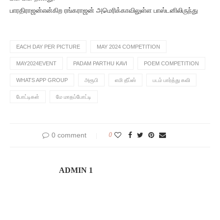
பாரதிராஜன்என்கிற ரங்கராஜன் அமெரிக்காவிலுள்ள பாஸ்டனிலிருந்து
EACH DAY PER PICTURE
MAY 2024 COMPETITION
MAY2024EVENT
PADAM PARTHU KAVI
POEM COMPETITION
WHATS APP GROUP
அரூபி
எமி தீப்ஸ்
படம் பார்த்து கவி
போட்டிகள்
மே மாதப்போட்டி
0 comment
0
ADMIN 1