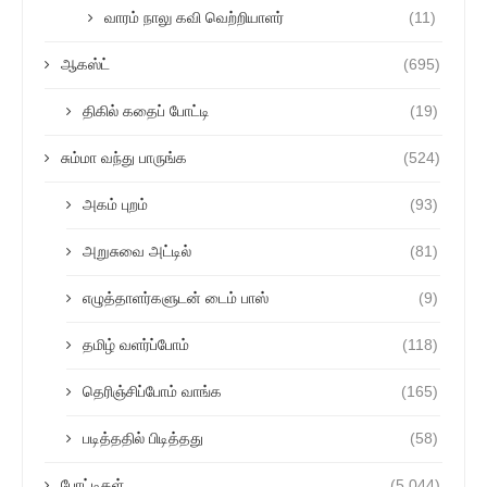
வாரம் நாலு கவி வெற்றியாளர்
(11)
ஆகஸ்ட்
(695)
திகில் கதைப் போட்டி
(19)
சும்மா வந்து பாருங்க
(524)
அகம் புறம்
(93)
அறுசுவை அட்டில்
(81)
எழுத்தாளர்களுடன் டைம் பாஸ்
(9)
தமிழ் வளர்ப்போம்
(118)
தெரிஞ்சிப்போம் வாங்க
(165)
படித்ததில் பிடித்தது
(58)
போட்டிகள்
(5,044)