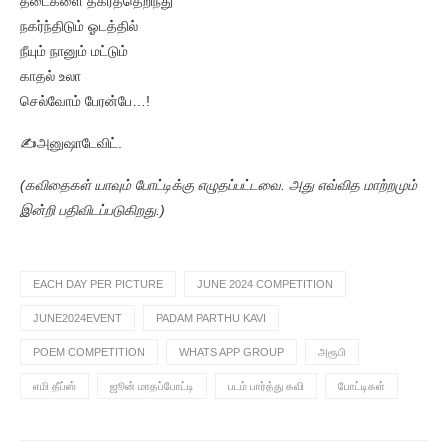
தடைகளை தகர்த்தெறிந்து
நகர்ந்திடும் ஓடத்தில்
நீயும் நானும் மட்டும்
காதல் உலா
செல்வோம் பேரன்பே…!
✍️அனுஷாடேவிட்.
(கவிதைகள் யாவும் போட்டிக்கு எழுதப்பட்டவை. அது எவ்வித மாற்றமும்
இன்றி பதிவிடப்படுகிறது.)
EACH DAY PER PICTURE
JUNE 2024 COMPETITION
JUNE2024EVENT
PADAM PARTHU KAVI
POEM COMPETITION
WHATS APP GROUP
அரூபி
எமி தீப்ஸ்
ஜூன் மாதப்போட்டி
படம் பார்த்து கவி
போட்டிகள்