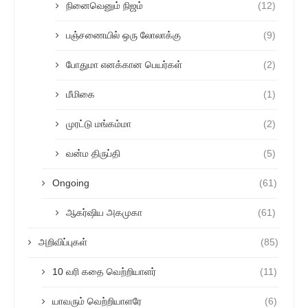
நினைவெனும் நிஜம்
(12)
பஞ்சணையில் ஒரு லோலாக்கு
(9)
போதுமா எனக்கான பெயர்கள்
(2)
மீமிகை
(1)
முரட்டு மங்கம்மா
(2)
வன்ம திருப்தி
(5)
Ongoing
(61)
ஆகர்ஷிய அகமுகா
(61)
அறிவிப்புகள்
(85)
10 வரி கதை வெற்றியாளர்
(11)
யாவரும் வெற்றியாளரே
(6)