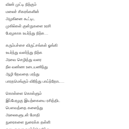
விண் முட்டி நிற்கும்
மலைச் சிகரங்களின்
அழகினை கூட்டிட
முகில்கள் குன்றுகளை உரசி
பேரழகாக உயர்ந்து நிற்க…
கரும்பச்சை விருட்சங்கள் ஓங்கி
உயர்ந்து வளர்ந்து நிற்க
அவை செழித்து வளர
நீல வண்ண உடையணிந்து
ஆழி தேவதை பரந்து
பாரதமெங்கும் விரிந்து பாய்ந்தோட…
கொள்ளை கொள்ளும்
இப்பேரழகு இயற்கையை ரசித்திட
பௌவத்தை களைந்து
அலைகளுடன் மோதி
நுரைகளை நுரைக்க தள்ளி