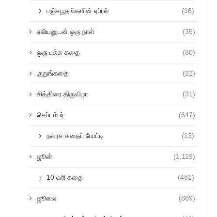
பஞ்சபூதங்களின் ஏப்ரல்
(16)
ஏலியனுடன் ஒரு நாள்
(35)
ஒரு பக்க கதை
(80)
குறுங்கதை
(22)
சித்திரை திருவிழா
(31)
செப்டம்பர்
(647)
நவரச கதைப் போட்டி
(13)
ஜூன்
(1,119)
10 வரி கதை
(481)
ஜூலை
(889)