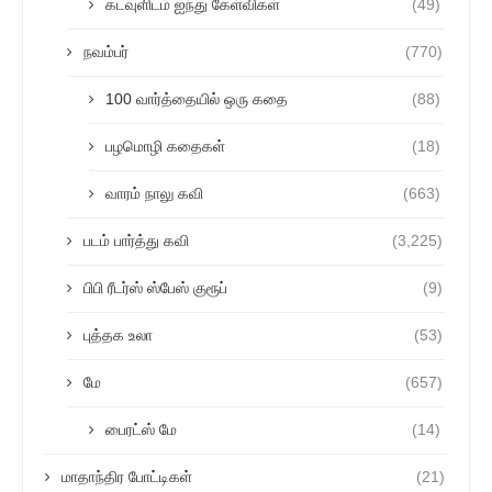
கடவுளிடம் ஐந்து கேள்விகள்
(49)
நவம்பர்
(770)
100 வார்த்தையில் ஒரு கதை
(88)
பழமொழி கதைகள்
(18)
வாரம் நாலு கவி
(663)
படம் பார்த்து கவி
(3,225)
பிபி ரீடர்ஸ் ஸ்பேஸ் குரூப்
(9)
புத்தக உலா
(53)
மே
(657)
பைரட்ஸ் மே
(14)
மாதாந்திர போட்டிகள்
(21)