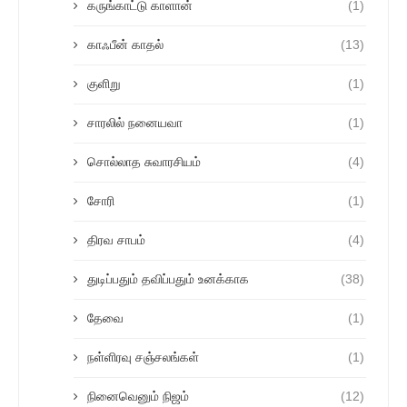
கருங்காட்டு காளான்
(1)
காஃபீன் காதல்
(13)
குளிறு
(1)
சாரலில் நனையவா
(1)
சொல்லாத சுவாரசியம்
(4)
சோரி
(1)
திரவ சாபம்
(4)
துடிப்பதும் தவிப்பதும் உனக்காக
(38)
தேவை
(1)
நள்ளிரவு சஞ்சலங்கள்
(1)
நினைவெனும் நிஜம்
(12)