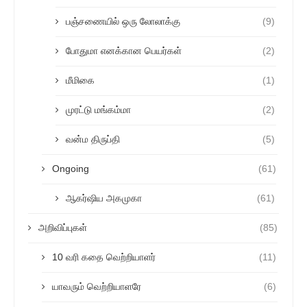
பஞ்சணையில் ஒரு லோலாக்கு
(9)
போதுமா எனக்கான பெயர்கள்
(2)
மீமிகை
(1)
முரட்டு மங்கம்மா
(2)
வன்ம திருப்தி
(5)
Ongoing
(61)
ஆகர்ஷிய அகமுகா
(61)
அறிவிப்புகள்
(85)
10 வரி கதை வெற்றியாளர்
(11)
யாவரும் வெற்றியாளரே
(6)