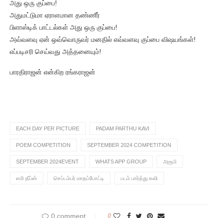
அது ஒரு குப்பை!
அதுமட்டுமா ஏராளமான தண்ணீர்
பிளாஸ்டிக் பாட்டல்கள் அது ஒரு குப்பை!
அவ்வளவு ஏன் ஒவ்வொருவர் மனதில் எவ்வளவு குப்பை விஷயங்கள்!
எப்படிசரி செய்வது அத்தனையும்!
பாரதிராஜன் என்கிற ரங்கராஜன்
EACH DAY PER PICTURE
PADAM PARTHU KAVI
POEM COMPETITION
SEPTEMBER 2024 COMPETITION
SEPTEMBER 2024EVENT
WHATS APP GROUP
அரூபி
எமி தீப்ஸ்
செப்டம்பர் மாதப்போட்டி
படம் பார்த்து கவி
0 comment
0