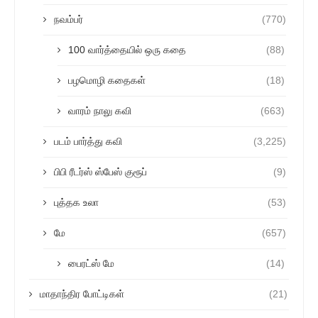
நவம்பர்
(770)
100 வார்த்தையில் ஒரு கதை
(88)
பழமொழி கதைகள்
(18)
வாரம் நாலு கவி
(663)
படம் பார்த்து கவி
(3,225)
பிபி ரீடர்ஸ் ஸ்பேஸ் குரூப்
(9)
புத்தக உலா
(53)
மே
(657)
பைரட்ஸ் மே
(14)
மாதாந்திர போட்டிகள்
(21)