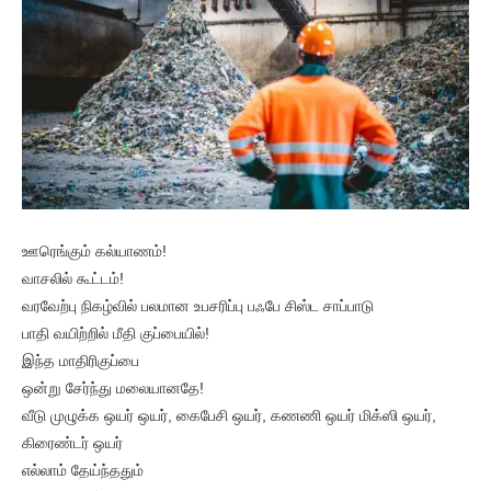
ஊரெங்கும் கல்யாணம்!
வாசலில் கூட்டம்!
வரவேற்பு நிகழ்வில் பலமான உபசரிப்பு பஃபே சிஸ்ட சாப்பாடு
பாதி வயிற்றில் மீதி குப்பையில்!
இந்த மாதிரிகுப்பை
ஒன்று சேர்ந்து மலையானதே!
வீடு முழுக்க ஒயர் ஒயர், கைபேசி ஒயர், கணணி ஒயர் மிக்ஸி ஒயர்,
கிரைண்டர் ஒயர்
எல்லாம் தேய்ந்ததும்