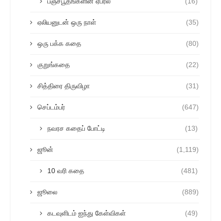
பஞ்சபூதங்களின் ஏப்ரல்
(16)
ஏலியனுடன் ஒரு நாள்
(35)
ஒரு பக்க கதை
(80)
குறுங்கதை
(22)
சித்திரை திருவிழா
(31)
செப்டம்பர்
(647)
நவரச கதைப் போட்டி
(13)
ஜூன்
(1,119)
10 வரி கதை
(481)
ஜூலை
(889)
கடவுளிடம் ஐந்து கேள்விகள்
(49)