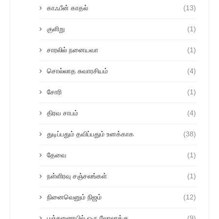
காஃபீன் காதல்
(13)
குளிறு
(1)
சாரலில் நனையவா
(1)
சொல்லாத சுவாரசியம்
(4)
சோரி
(1)
திரவ சாபம்
(4)
துடிப்பதும் தவிப்பதும் உனக்காக
(38)
தேவை
(1)
நள்ளிரவு சஞ்சலங்கள்
(1)
நினைவெனும் நிஜம்
(12)
பஞ்சணையில் ஒரு லோலாக்கு
(9)