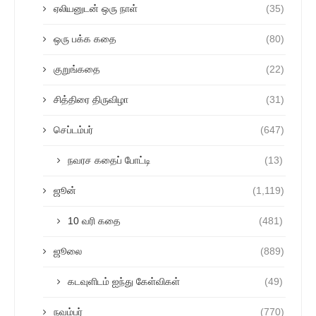
ஏலியனுடன் ஒரு நாள்
(35)
ஒரு பக்க கதை
(80)
குறுங்கதை
(22)
சித்திரை திருவிழா
(31)
செப்டம்பர்
(647)
நவரச கதைப் போட்டி
(13)
ஜூன்
(1,119)
10 வரி கதை
(481)
ஜூலை
(889)
கடவுளிடம் ஐந்து கேள்விகள்
(49)
நவம்பர்
(770)