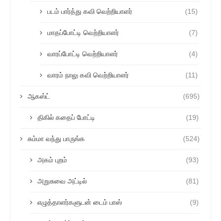
படம் பார்த்து கவி வெற்றியாளர்
(15)
மாதப்போட்டி வெற்றியாளர்
(7)
வாரப்போட்டி வெற்றியாளர்
(4)
வாரம் நாலு கவி வெற்றியாளர்
(11)
ஆகஸ்ட்
(695)
திகில் கதைப் போட்டி
(19)
சும்மா வந்து பாருங்க
(524)
அகம் புறம்
(93)
அறுசுவை அட்டில்
(81)
எழுத்தாளர்களுடன் டைம் பாஸ்
(9)