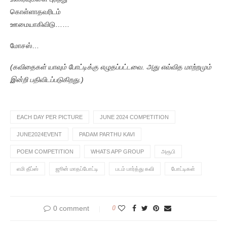
கொள்ளாதவரிடம்
ஊமையாகிவிடு……
மோசஸ்…
(கவிதைகள் யாவும் போட்டிக்கு எழுதப்பட்டவை. அது எவ்வித மாற்றமும்
இன்றி பதிவிடப்படுகிறது.)
EACH DAY PER PICTURE
JUNE 2024 COMPETITION
JUNE2024EVENT
PADAM PARTHU KAVI
POEM COMPETITION
WHATS APP GROUP
அரூபி
எமி தீப்ஸ்
ஜூன் மாதப்போட்டி
படம் பார்த்து கவி
போட்டிகள்
0 comment
0