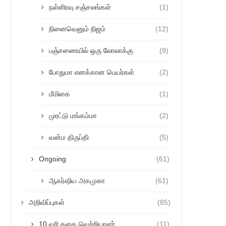
நள்ளிரவு சஞ்சலங்கள்
(1)
நினைவெனும் நிஜம்
(12)
பஞ்சணையில் ஒரு லோலாக்கு
(9)
போதுமா எனக்கான பெயர்கள்
(2)
மீமிகை
(1)
முரட்டு மங்கம்மா
(2)
வன்ம திருப்தி
(5)
Ongoing
(61)
ஆகர்ஷிய அகமுகா
(61)
அறிவிப்புகள்
(85)
10 வரி கதை வெற்றியாளர்
(11)