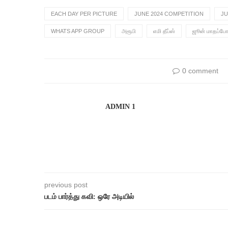
EACH DAY PER PICTURE
JUNE 2024 COMPETITION
JU
WHATS APP GROUP
அரூபி
எமி தீப்ஸ்
ஜூன் மாதப்போட
0 comment
ADMIN 1
previous post
படம் பார்த்து கவி: ஒரே அடியில்