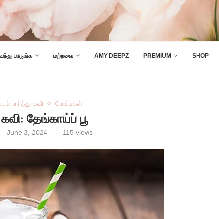
 வந்து பாருங்க
மற்றவை
AMY DEEPZ
PREMIUM
SHOP
படம் பார்த்து கவி
போட்டிகள்
ு கவி: தேங்காய்ப் பூ
June 3, 2024
115
views