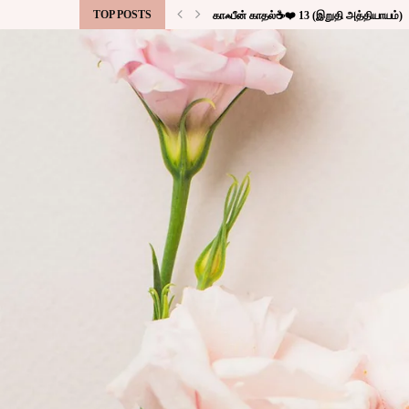
TOP POSTS
காஃபீன் காதல்☕❤️ 13 (இறுதி அத்தியாயம்)