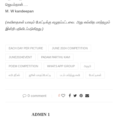
ஜெயம்தான்….
M. W kandeepan
(கவிதைகள் யாவும் போட்டிக்கு எழுதப்பட்டவை. அது எவ்வித மாற்றமும்
இன்றி பதிவிடப்படுகிறது.)
EACH DAY PER PICTURE
JUNE 2024 COMPETITION
JUNE2024EVENT
PADAM PARTHU KAVI
POEM COMPETITION
WHATS APP GROUP
அரூபி
எமி தீப்ஸ்
ஜூன் மாதப்போட்டி
படம் பார்த்து கவி
போட்டிகள்
0 comment
0
ADMIN 1