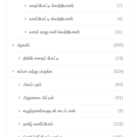
மாதப்போட்டி வெற்றியாளர்
(7)
வாரப்போட்டி வெற்றியாளர்
(4)
வாரம் நாலு கவி வெற்றியாளர்
(11)
ஆகஸ்ட்
(695)
திகில் கதைப் போட்டி
(19)
சும்மா வந்து பாருங்க
(524)
அகம் புறம்
(93)
அறுசுவை அட்டில்
(81)
எழுத்தாளர்களுடன் டைம் பாஸ்
(9)
தமிழ் வளர்ப்போம்
(118)