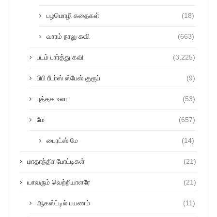
பழமொழி கதைகள்
(18)
வாரம் நாலு கவி
(663)
படம் பார்த்து கவி
(3,225)
பிபி ரீடர்ஸ் ஸ்பேஸ் குரூப்
(9)
புத்தக உலா
(53)
மே
(657)
பைரட்ஸ் மே
(14)
மாதாந்திர போட்டிகள்
(21)
யாவரும் வெற்றியாளரே
(21)
ஆகஸ்ட்டில் பயணம்
(11)