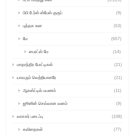
பிபி ரீடர்ஸ் ஸ்பேஸ் குரூப்
(9)
புத்தக உலா
(53)
மே
(657)
பைரட்ஸ் மே
(14)
மாதாந்திர போட்டிகள்
(21)
யாவரும் வெற்றியாளரே
(21)
ஆகஸ்ட்டில் பயணம்
(11)
ஜூனின் செவ்வான வனம்
(9)
வாசகர் படைப்பு
(108)
கவிதைகள்
(77)