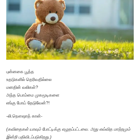
புன்னகை பூத்த
உதடுகளில் தெரிவதில்லை
மனதின் வலிகள்?
அந்த பொம்மை முகமூடிகளை
எங்கு போய் தேடுவேன்?!
-லி.நௌஷாத் கான்-
(கவிதைகள் யாவும் போட்டிக்கு எழுதப்பட்டவை. அது எவ்வித மாற்றமும்
இன்றி பதிவிடப்படுகிறது.)