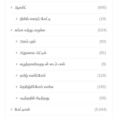
ஆகஸ்ட்
(695)
திகில் கதைப் போட்டி
(19)
சும்மா வந்து பாருங்க
(524)
அகம் புறம்
(93)
அறுசுவை அட்டில்
(81)
எழுத்தாளர்களுடன் டைம் பாஸ்
(9)
தமிழ் வளர்ப்போம்
(118)
தெரிஞ்சிப்போம் வாங்க
(165)
படித்ததில் பிடித்தது
(58)
போட்டிகள்
(5,044)