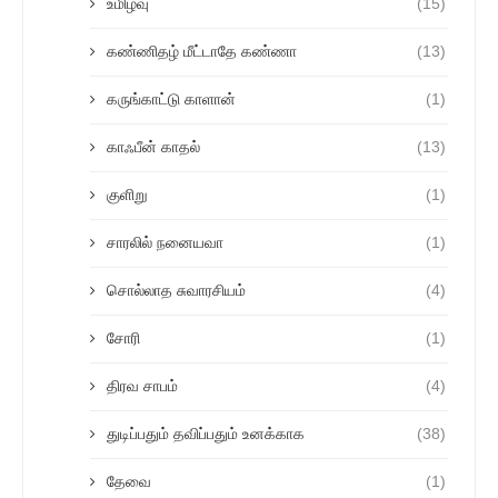
உமிழ்வு
(15)
கண்ணிதழ் மீட்டாதே கண்ணா
(13)
கருங்காட்டு காளான்
(1)
காஃபீன் காதல்
(13)
குளிறு
(1)
சாரலில் நனையவா
(1)
சொல்லாத சுவாரசியம்
(4)
சோரி
(1)
திரவ சாபம்
(4)
துடிப்பதும் தவிப்பதும் உனக்காக
(38)
தேவை
(1)