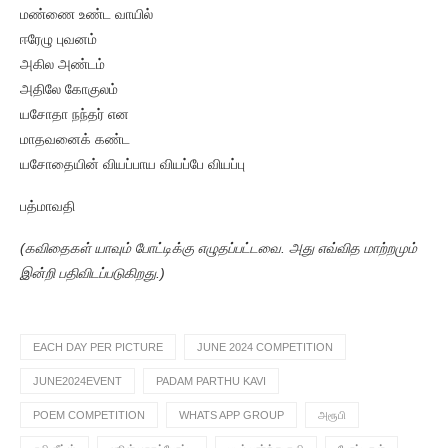
மண்ணை உண்ட வாயில்
ஈரேழு புவனம்
அகில அண்டம்
அதிலே கோகுலம்
யசோதா நந்தர் என
மாதவனைக் கண்ட
யசோதையின் வியப்பாய வியப்பே வியப்பு
பத்மாவதி
(கவிதைகள் யாவும் போட்டிக்கு எழுதப்பட்டவை. அது எவ்வித மாற்றமும்
இன்றி பதிவிடப்படுகிறது.)
EACH DAY PER PICTURE
JUNE 2024 COMPETITION
JUNE2024EVENT
PADAM PARTHU KAVI
POEM COMPETITION
WHATS APP GROUP
அரூபி