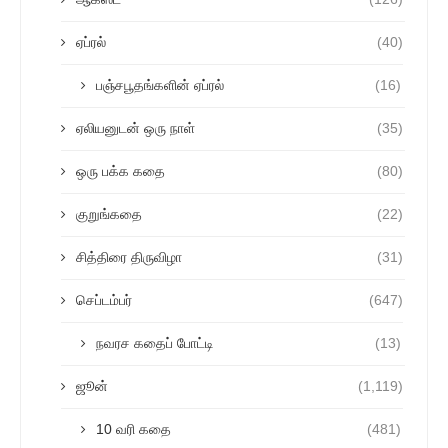
ஏப்ரல்
(40)
பஞ்சபூதங்களின் ஏப்ரல்
(16)
ஏலியனுடன் ஒரு நாள்
(35)
ஒரு பக்க கதை
(80)
குறுங்கதை
(22)
சித்திரை திருவிழா
(31)
செப்டம்பர்
(647)
நவரச கதைப் போட்டி
(13)
ஜூன்
(1,119)
10 வரி கதை
(481)