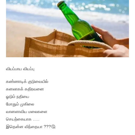
வியப்பாய வியப்பு
கண்ணாடிக் குடுவையில்
கனலாகக் கதிரவனை
ஓடும் நதியை
மோதும் முகிலை
வானளாவிய மலைகளை
செயற்கையாக …..
இதென்ன விந்தையா ???🤔