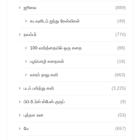
ஜூலை
(889)
கடவுளிடம் ஐந்து கேள்விகள்
(49)
நவம்பர்
(770)
100 வார்த்தையில் ஒரு கதை
(88)
பழமொழி கதைகள்
(18)
வாரம் நாலு கவி
(663)
படம் பார்த்து கவி
(3,225)
பிபி ரீடர்ஸ் ஸ்பேஸ் குரூப்
(9)
புத்தக உலா
(53)
மே
(657)