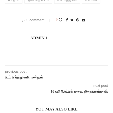
எமி தீப்ஸ்
ஜூன் மாதப்போட்டி
படம் பார்த்து கவி
போட்டிகள்
0 comment
0
ADMIN 1
previous post
படம் பார்த்து கவி: உன்னுள்
next post
10 வரி போட்டிக் கதை: நீல நயனங்களில்
YOU MAY ALSO LIKE