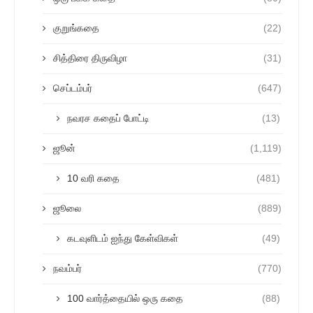
குறுங்கதை
(22)
சித்திரை திருவிழா
(31)
செப்டம்பர்
(647)
நவரச கதைப் போட்டி
(13)
ஜூன்
(1,119)
10 வரி கதை
(481)
ஜூலை
(889)
கடவுளிடம் ஐந்து கேள்விகள்
(49)
நவம்பர்
(770)
100 வார்த்தையில் ஒரு கதை
(88)