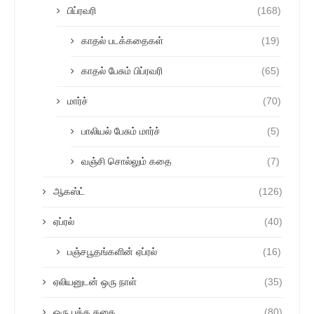
பிப்ரவரி
(168)
காதல் படக்கதைகள்
(19)
காதல் பேசும் பிப்ரவரி
(65)
மார்ச்
(70)
பாலியல் பேசும் மார்ச்
(5)
வஞ்சி சொல்லும் கதை
(7)
ஆகஸ்ட்
(126)
ஏப்ரல்
(40)
பஞ்சபூதங்களின் ஏப்ரல்
(16)
ஏலியனுடன் ஒரு நாள்
(35)
ஒரு பக்க கதை
(80)