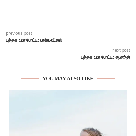
previous post
புத்தக உலா போட்டி: பாக்யலட்சுமி
next post
புத்தக உலா போட்டி: ஆனந்தி
YOU MAY ALSO LIKE