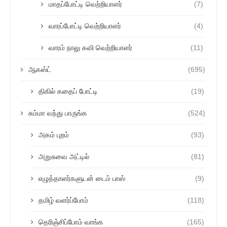
மாதப்போட்டி வெற்றியாளர்
(7)
வாரப்போட்டி வெற்றியாளர்
(4)
வாரம் நாலு கவி வெற்றியாளர்
(11)
ஆகஸ்ட்
(695)
திகில் கதைப் போட்டி
(19)
சும்மா வந்து பாருங்க
(524)
அகம் புறம்
(93)
அறுசுவை அட்டில்
(81)
எழுத்தாளர்களுடன் டைம் பாஸ்
(9)
தமிழ் வளர்ப்போம்
(118)
தெரிஞ்சிப்போம் வாங்க
(165)