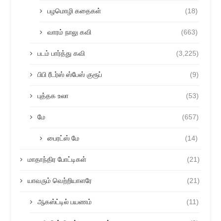
பழமொழி கதைகள்
(18)
வாரம் நாலு கவி
(663)
படம் பார்த்து கவி
(3,225)
பிபி ரீடர்ஸ் ஸ்பேஸ் குரூப்
(9)
புத்தக உலா
(53)
மே
(657)
பைரட்ஸ் மே
(14)
மாதாந்திர போட்டிகள்
(21)
யாவரும் வெற்றியாளரே
(21)
ஆகஸ்ட்டில் பயணம்
(11)