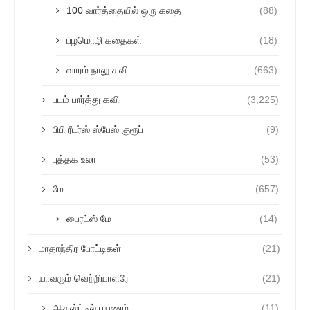
100 வார்த்தையில் ஒரு கதை
(88)
பழமொழி கதைகள்
(18)
வாரம் நாலு கவி
(663)
படம் பார்த்து கவி
(3,225)
பிபி ரீடர்ஸ் ஸ்பேஸ் குரூப்
(9)
புத்தக உலா
(53)
மே
(657)
பைரட்ஸ் மே
(14)
மாதாந்திர போட்டிகள்
(21)
யாவரும் வெற்றியாளரே
(21)
ஆகஸ்ட்டில் பயணம்
(11)