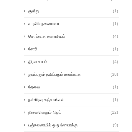
குளிறு
(1)
சாரலில் நனையவா
(1)
சொல்லாத சுவாரசியம்
(4)
சோரி
(1)
திரவ சாபம்
(4)
துடிப்பதும் தவிப்பதும் உனக்காக
(38)
தேவை
(1)
நள்ளிரவு சஞ்சலங்கள்
(1)
நினைவெனும் நிஜம்
(12)
பஞ்சணையில் ஒரு லோலாக்கு
(9)