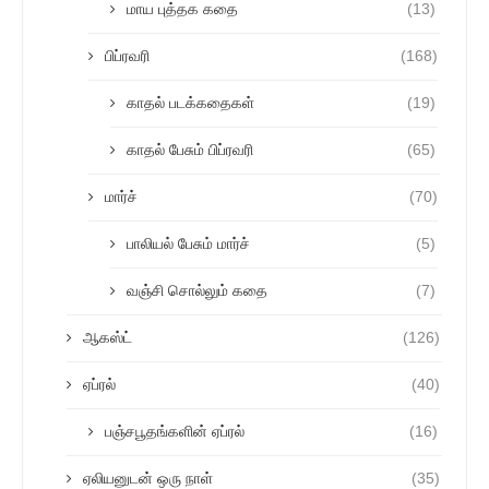
மாய புத்தக கதை
(13)
பிப்ரவரி
(168)
காதல் படக்கதைகள்
(19)
காதல் பேசும் பிப்ரவரி
(65)
மார்ச்
(70)
பாலியல் பேசும் மார்ச்
(5)
வஞ்சி சொல்லும் கதை
(7)
ஆகஸ்ட்
(126)
ஏப்ரல்
(40)
பஞ்சபூதங்களின் ஏப்ரல்
(16)
ஏலியனுடன் ஒரு நாள்
(35)