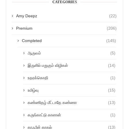
CATEGORIES
Amy Deepz
(22)
Premium
(206)
Completed
(145)
ஆருவம்
(5)
இருளில் மறுகும் விழிகள்
(14)
உதரக்கொதி
(1)
உமிழ்வு
(15)
கண்ணிதழ் மீட்டாதே கண்ணா
(13)
கருங்காட்டு காளான்
(1)
காஃபீன் காதல்
(13)