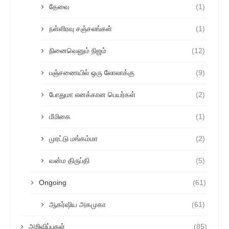
தேவை
(1)
நள்ளிரவு சஞ்சலங்கள்
(1)
நினைவெனும் நிஜம்
(12)
பஞ்சணையில் ஒரு லோலாக்கு
(9)
போதுமா எனக்கான பெயர்கள்
(2)
மீமிகை
(1)
முரட்டு மங்கம்மா
(2)
வன்ம திருப்தி
(5)
Ongoing
(61)
ஆகர்ஷிய அகமுகா
(61)
அறிவிப்புகள்
(85)