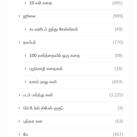
10 வரி கதை
(481)
ஜூலை
(889)
கடவுளிடம் ஐந்து கேள்விகள்
(49)
நவம்பர்
(770)
100 வார்த்தையில் ஒரு கதை
(88)
பழமொழி கதைகள்
(18)
வாரம் நாலு கவி
(663)
படம் பார்த்து கவி
(3,225)
பிபி ரீடர்ஸ் ஸ்பேஸ் குரூப்
(9)
புத்தக உலா
(53)
மே
(657)