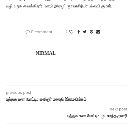
வழி உருக வைக்கிறார் “ஊடு இழை” நூலாசிரியர் பல்லவி குமார்.
0 comment
1
NIRMAL
previous post
புத்தக உலா போட்டி: கவிஞர் மாலதி இராமலிங்கம்
next post
புத்தக உலா போட்டி: மு. சாந்தகுமாரி