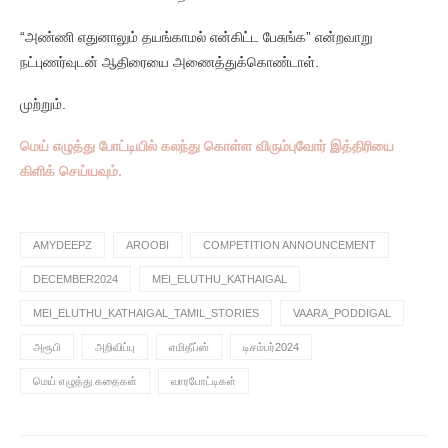
“அண்ணி எதுனாலும் தயங்காமல் என்கிட்ட பேசுங்க” என்றவாறு
நட்புணர்வுடன் ஆதிரையை அணைத்துக்கொண்டாள்.
முற்றும்.
மெய் எழுத்து போட்டியில் கலந்து கொள்ள விரும்புவோர் இத்திரியை
கிளிக் செய்யவும்.
AMYDEEPZ
AROOBI
COMPETITION ANNOUNCEMENT
DECEMBER2024
MEI_ELUTHU_KATHAIGAL
MEI_ELUTHU_KATHAIGAL_TAMIL_STORIES
VAARA_PODDIGAL
அரூபி
அறிவிப்பு
எமிதீப்ஸ்
டிசம்பர்2024
மெய் எழுத்து கதைகள்
வாரபோட்டிகள்