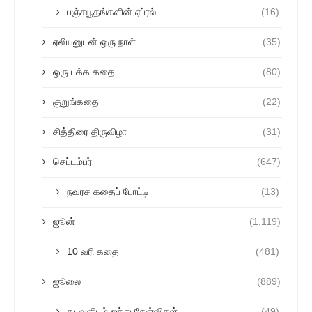
பஞ்சபூதங்களின் ஏப்ரல்
(16)
ஏலியனுடன் ஒரு நாள்
(35)
ஒரு பக்க கதை
(80)
குறுங்கதை
(22)
சித்திரை திருவிழா
(31)
செப்டம்பர்
(647)
நவரச கதைப் போட்டி
(13)
ஜூன்
(1,119)
10 வரி கதை
(481)
ஜூலை
(889)
கடவுளிடம் ஐந்து கேள்விகள்
(49)