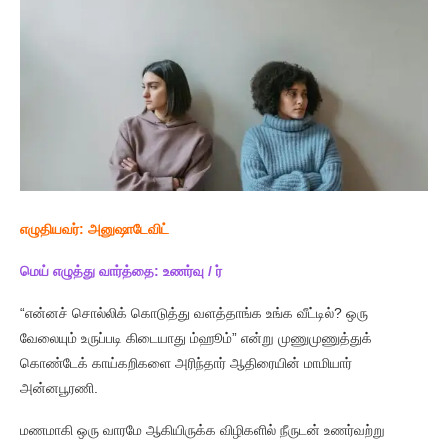
எழுதியவர்: அனுஷாடேவிட்
மெய் எழுத்து வார்த்தை: உணர்வு /
ர்
“என்னச் சொல்லிக் கொடுத்து வளத்தாங்க உங்க வீட்டில்? ஒரு
வேலையும் உருப்படி கிடையாது ம்ஹூம்” என்று முணுமுணுத்துக்
கொண்டேக் காய்கறிகளை அரிந்தார் ஆதிரையின் மாமியார்
அன்னபூரணி.
மணமாகி ஒரு வாரமே ஆகியிருக்க விழிகளில் நீருடன் உணர்வற்று