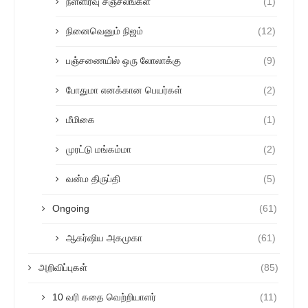
நள்ளிரவு சஞ்சலங்கள்
(1)
நினைவெனும் நிஜம்
(12)
பஞ்சணையில் ஒரு லோலாக்கு
(9)
போதுமா எனக்கான பெயர்கள்
(2)
மீமிகை
(1)
முரட்டு மங்கம்மா
(2)
வன்ம திருப்தி
(5)
Ongoing
(61)
ஆகர்ஷிய அகமுகா
(61)
அறிவிப்புகள்
(85)
10 வரி கதை வெற்றியாளர்
(11)