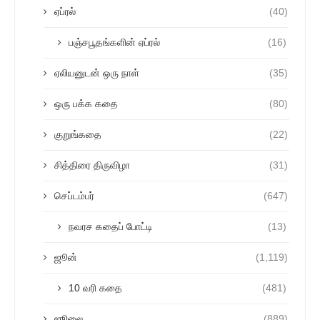
ஏப்ரல்
(40)
பஞ்சபூதங்களின் ஏப்ரல்
(16)
ஏலியனுடன் ஒரு நாள்
(35)
ஒரு பக்க கதை
(80)
குறுங்கதை
(22)
சித்திரை திருவிழா
(31)
செப்டம்பர்
(647)
நவரச கதைப் போட்டி
(13)
ஜூன்
(1,119)
10 வரி கதை
(481)
ஜூலை
(889)