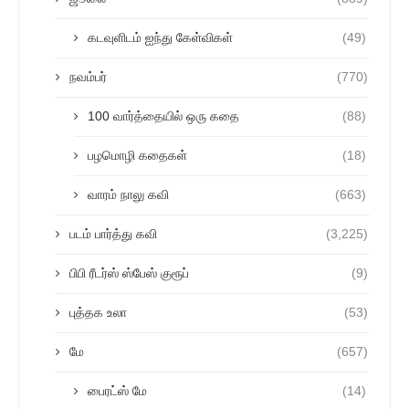
கடவுளிடம் ஐந்து கேள்விகள்
(49)
நவம்பர்
(770)
100 வார்த்தையில் ஒரு கதை
(88)
பழமொழி கதைகள்
(18)
வாரம் நாலு கவி
(663)
படம் பார்த்து கவி
(3,225)
பிபி ரீடர்ஸ் ஸ்பேஸ் குரூப்
(9)
புத்தக உலா
(53)
மே
(657)
பைரட்ஸ் மே
(14)