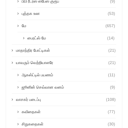
பிபி ரீடர்ஸ் ஸ்பேஸ் குரூப்
(9)
புத்தக உலா
(53)
மே
(657)
பைரட்ஸ் மே
(14)
மாதாந்திர போட்டிகள்
(21)
யாவரும் வெற்றியாளரே
(21)
ஆகஸ்ட்டில் பயணம்
(11)
ஜூனின் செவ்வான வனம்
(9)
வாசகர் படைப்பு
(108)
கவிதைகள்
(77)
சிறுகதைகள்
(30)