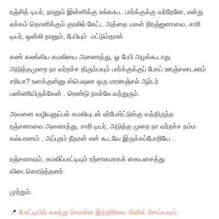
ரஞ்சித் டியர், நானும் இன்னிக்கு உங்ககூட பார்க்குக்கு வர்றேனே, என்று
ஏக்கம் தொனிக்கும் குரலில் கேட்ட அத்தை மகள் நிரஞ்ஜனாவை, சாரி
டியர், ஒன்லி நானும், பேபியும் மட்டும்தான்.
கண் கலங்கிய கமலியை அணைத்து, ஓ பேபி அழக்கூடாது.
அடுத்தமுறை நா வர்றச்ச திரும்பவும் பார்க்குக்குப் போய் ஊஞ்சலாடலாம்
சரியா? உனக்குன்னு ஸ்பெஷலா ஒரு மரஊஞ்சல் ஆர்டர்
பண்ணியிருக்கேன் . ரெண்டு நாள்லே வந்துரும்.
அவனை வழியனுப்பக் கமலியுடன் ஏர்போர்ட்டுக்கு வந்திருந்த
ரஞ்சனாவை அணைத்து, சாரி டியர், அடுத்த முறை நா வர்றச்ச நம்ம
கல்யாணம் , அப்புறம் நீதான் என் கூடவே இருக்கப்போறியே .
ரஞ்சனாவும், கமலிப்பாட்டியும் உற்சாகமாகக் கையசைத்து
விடைகொடுத்தனர்.
முற்றும்.
📍
போட்டியில் கலந்து கொள்ள இத்திரியை கிளிக் செய்யவும்.