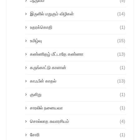
ஆருவம்
(5)
இருளில் மறுகும் விழிகள்
(14)
உதரக்கொதி
(1)
உமிழ்வு
(15)
கண்ணிதழ் மீட்டாதே கண்ணா
(13)
கருங்காட்டு காளான்
(1)
காஃபீன் காதல்
(13)
குளிறு
(1)
சாரலில் நனையவா
(1)
சொல்லாத சுவாரசியம்
(4)
சோரி
(1)