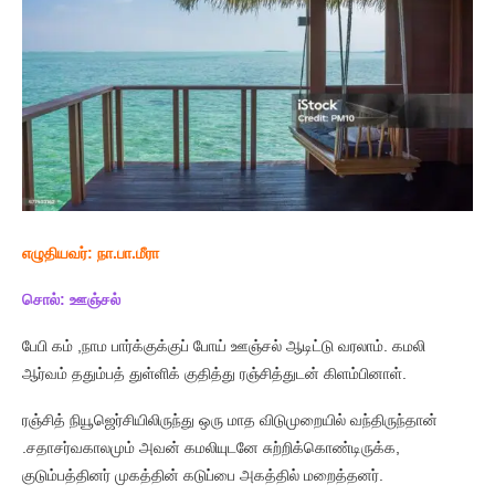
எழுதியவர்:
நா.பா.மீரா
சொல்:
ஊஞ்சல்
பேபி கம் ,நாம பார்க்குக்குப் போய் ஊஞ்சல் ஆடிட்டு வரலாம். கமலி
ஆர்வம் ததும்பத் துள்ளிக் குதித்து ரஞ்சித்துடன் கிளம்பினாள்.
ரஞ்சித் நியூஜெர்சியிலிருந்து ஒரு மாத விடுமுறையில் வந்திருந்தான்
.சதாசர்வகாலமும் அவன் கமலியுடனே சுற்றிக்கொண்டிருக்க,
குடும்பத்தினர் முகத்தின் கடுப்பை அகத்தில் மறைத்தனர்.