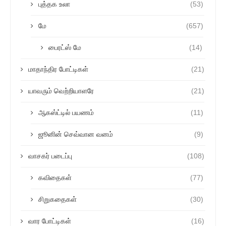
புத்தக உலா
(53)
மே
(657)
பைரட்ஸ் மே
(14)
மாதாந்திர போட்டிகள்
(21)
யாவரும் வெற்றியாளரே
(21)
ஆகஸ்ட்டில் பயணம்
(11)
ஜூனின் செவ்வான வனம்
(9)
வாசகர் படைப்பு
(108)
கவிதைகள்
(77)
சிறுகதைகள்
(30)
வார போட்டிகள்
(16)