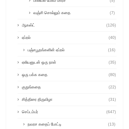
பாலியல் பேசும் மார்ச்
(5)
வஞ்சி சொல்லும் கதை
(7)
ஆகஸ்ட்
(126)
ஏப்ரல்
(40)
பஞ்சபூதங்களின் ஏப்ரல்
(16)
ஏலியனுடன் ஒரு நாள்
(35)
ஒரு பக்க கதை
(80)
குறுங்கதை
(22)
சித்திரை திருவிழா
(31)
செப்டம்பர்
(647)
நவரச கதைப் போட்டி
(13)