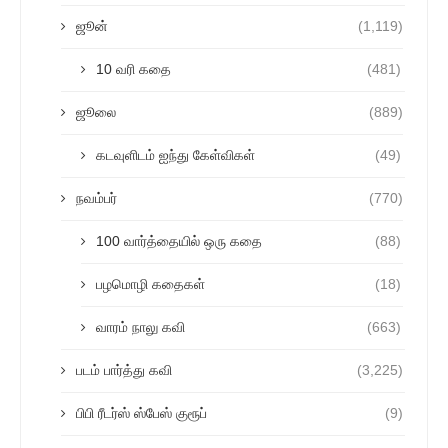
ஜூன்
(1,119)
10 வரி கதை
(481)
ஜூலை
(889)
கடவுளிடம் ஐந்து கேள்விகள்
(49)
நவம்பர்
(770)
100 வார்த்தையில் ஒரு கதை
(88)
பழமொழி கதைகள்
(18)
வாரம் நாலு கவி
(663)
படம் பார்த்து கவி
(3,225)
பிபி ரீடர்ஸ் ஸ்பேஸ் குரூப்
(9)