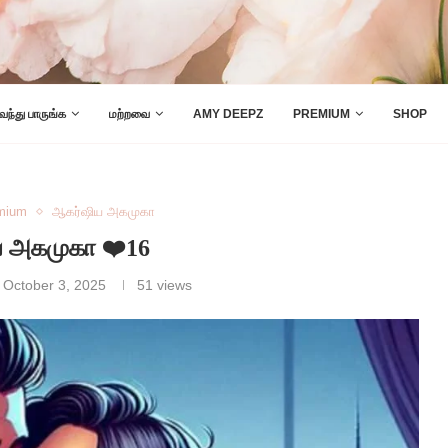
 வந்து பாருங்க
மற்றவை
AMY DEEPZ
PREMIUM
SHOP
mium
ஆகர்ஷிய அகமுகா
 அகமுகா ❤️16
October 3, 2025
51
views