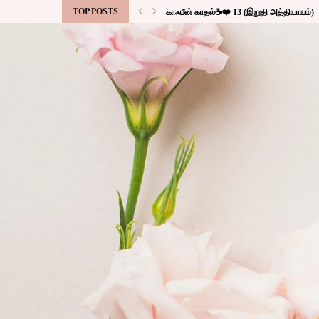
TOP POSTS
காஃபீன் காதல்☕❤️ 13 (இறுதி அத்தியாயம்)