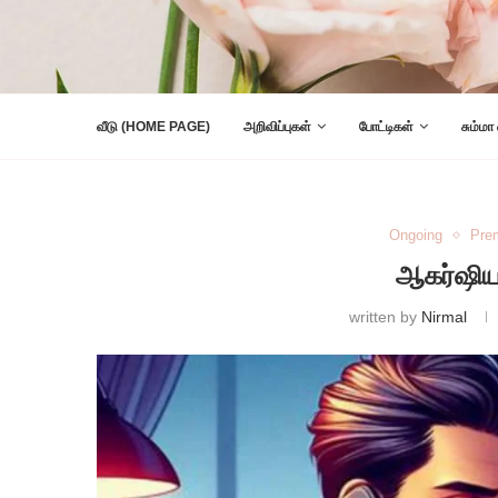
வீடு (HOME PAGE)
அறிவிப்புகள்
போட்டிகள்
சும்மா
Ongoing
Pre
ஆகர்ஷிய
written by
Nirmal