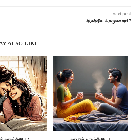
next post
ஆகர்ஷிய அகமுகா ❤️17
AY ALSO LIKE
ன் காதல்☕❤️ 12
காஃபீன் காதல்☕❤️ 11