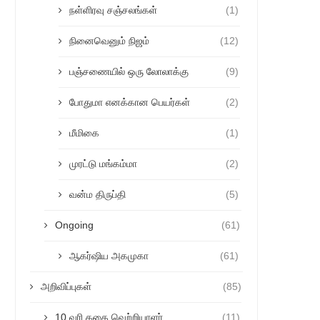
நள்ளிரவு சஞ்சலங்கள்
(1)
நினைவெனும் நிஜம்
(12)
பஞ்சணையில் ஒரு லோலாக்கு
(9)
போதுமா எனக்கான பெயர்கள்
(2)
மீமிகை
(1)
முரட்டு மங்கம்மா
(2)
வன்ம திருப்தி
(5)
Ongoing
(61)
ஆகர்ஷிய அகமுகா
(61)
அறிவிப்புகள்
(85)
10 வரி கதை வெற்றியாளர்
(11)