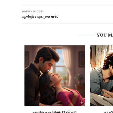
previous post
ஆகர்ஷிய அகமுகா ❤️15
YOU M
காஃபீன் காதல்☕❤️ 13 (இறுதி
காஃபீ