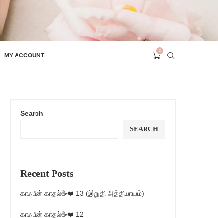
0
MY ACCOUNT
Search
SEARCH
Recent Posts
காஃபீன் காதல்☕❤️ 13 (இறுதி அத்தியாயம்)
காஃபீன் காதல்☕❤️ 12