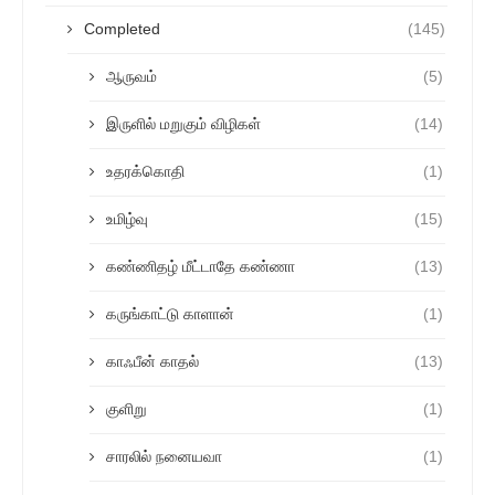
Completed
(145)
ஆருவம்
(5)
இருளில் மறுகும் விழிகள்
(14)
உதரக்கொதி
(1)
உமிழ்வு
(15)
கண்ணிதழ் மீட்டாதே கண்ணா
(13)
கருங்காட்டு காளான்
(1)
காஃபீன் காதல்
(13)
குளிறு
(1)
சாரலில் நனையவா
(1)