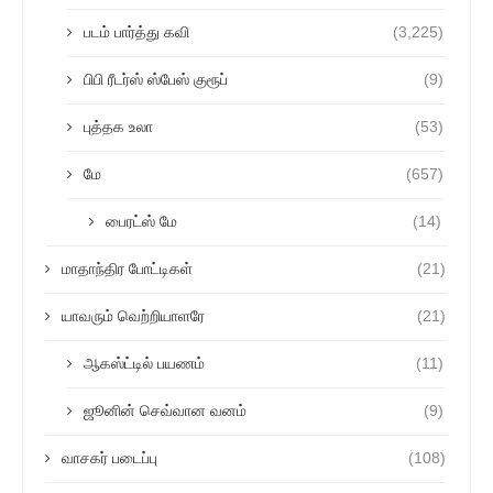
படம் பார்த்து கவி
(3,225)
பிபி ரீடர்ஸ் ஸ்பேஸ் குரூப்
(9)
புத்தக உலா
(53)
மே
(657)
பைரட்ஸ் மே
(14)
மாதாந்திர போட்டிகள்
(21)
யாவரும் வெற்றியாளரே
(21)
ஆகஸ்ட்டில் பயணம்
(11)
ஜூனின் செவ்வான வனம்
(9)
வாசகர் படைப்பு
(108)