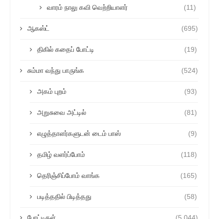
வாரம் நாலு கவி வெற்றியாளர்
(11)
ஆகஸ்ட்
(695)
திகில் கதைப் போட்டி
(19)
சும்மா வந்து பாருங்க
(524)
அகம் புறம்
(93)
அறுசுவை அட்டில்
(81)
எழுத்தாளர்களுடன் டைம் பாஸ்
(9)
தமிழ் வளர்ப்போம்
(118)
தெரிஞ்சிப்போம் வாங்க
(165)
படித்ததில் பிடித்தது
(58)
போட்டிகள்
(5,044)